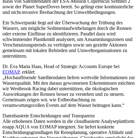
Basis von Satellitendaten der ESA-Mission Copernicus Sentinel 2
sowie der Planet SuperDoves bereit. So gelingt eine kontinuierliche
und nicht-invasive Beobachtung der Umweltbedingungen.
Ein Schwerpunkt liegt auf der Überwachung der Trübung des
Wassers, um mögliche Sedimentaufwirbelungen durch die Rennen
oder externe Einflüsse zu identifizieren. Parallel dazu wird
schwimmender Plastikmüll analysiert, um Ansammlungszonen und
Verschmutzungstrends zu verfolgen sowie um gezielte Aktionen
gemeinsam mit lokalen Behörden und Umweltorganisationen zu
unterstützen.
Dr. Eva Maria Haas, Head of Strategic Accounts Europe bei
EOMAP
, erklärt:
„Hochauflösende Satellitendaten liefern wertvolle Informationen zur
Wasserqualität. Mit den daraus gewonnenen Erkenntnissen möchten
wir Westbrook Racing dabei unterstützen, die ökologischen
Auswirkungen der Rennen besser zu verstehen und zu steuern.
Gemeinsam zeigen wir, wie Erdbeobachtung zu
verantwortungsvollen Events auf dem Wasser beitragen kann.“
Datenbasierte Entscheidungen und Transparenz
Alle erhobenen Daten werden in die cloudbasierte Analyseplattform
eoapp AQUA von EOMAP integriert. Sie liefert konkrete
Entscheidungsgrundlagen für Rennplanung, operative Abläufe und
Nachbewertungen der Veranstaltungen. Gleichzeitig ermöglicht das