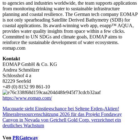
to agencies and industries worldwide, the team supports applications
from monitoring drinking water to sustainable infrastructure
planning and coastal resilience. The German tech company EOMAP
is not only spearheading Satellite Derived Bathymetry (SDB) for
coastal applications. Its award-winning web app, eoapp™ AQUA,
provides water quality insights from space within a few clicks.
Committed to UN SDGs and climate goals, EOMAP aims to
reinforce the sustainable development of water ecosystems.
eomap.com
Kontakt
EOMAP GmbH & Co. KG
Andrea Schmölzer
Schlosshof 4 a
82229 Seefeld
+49 (0) 8152 99 861-10
https://www.eomap.com/
Beitragsnavigation
Macquarie sieht Einstiegschance bei Seltene Erden-Aktien!
Mineralressourcenschätzung 2026 für das Projekt Fondaway
Canyon in Nevada von Getchell Gold Corp. verzeichnet ein
deutliches Wachstum
Von
PRGateway