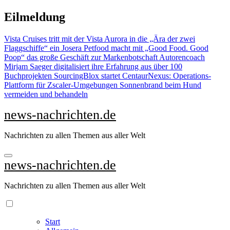
Zu
Eilmeldung
Inhalten
springen
Vista Cruises tritt mit der Vista Aurora in die „Ära der zwei
Flaggschiffe“ ein
Josera Petfood macht mit „Good Food. Good
Poop“ das große Geschäft zur Markenbotschaft
Autorencoach
Mirjam Saeger digitalisiert ihre Erfahrung aus über 100
Buchprojekten
SourcingBlox startet CentaurNexus: Operations-
Plattform für Zscaler-Umgebungen
Sonnenbrand beim Hund
vermeiden und behandeln
news-nachrichten.de
Nachrichten zu allen Themen aus aller Welt
news-nachrichten.de
Nachrichten zu allen Themen aus aller Welt
Start