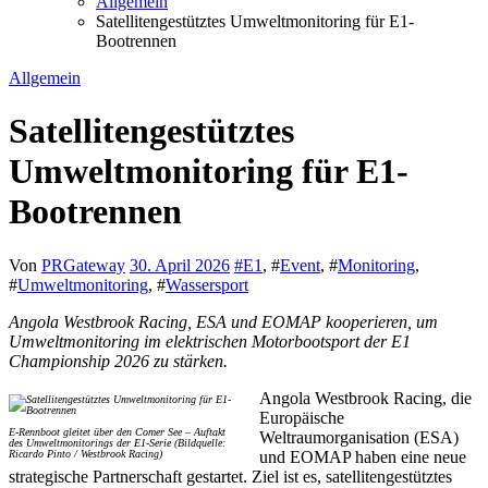
Allgemein
Satellitengestütztes Umweltmonitoring für E1-
Bootrennen
Allgemein
Satellitengestütztes
Umweltmonitoring für E1-
Bootrennen
Von
PRGateway
30. April 2026
#
E1
, #
Event
, #
Monitoring
,
#
Umweltmonitoring
, #
Wassersport
Angola Westbrook Racing, ESA und EOMAP kooperieren, um
Umweltmonitoring im elektrischen Motorbootsport der E1
Championship 2026 zu stärken.
Angola Westbrook Racing, die
Europäische
E-Rennboot gleitet über den Comer See – Auftakt
Weltraumorganisation (ESA)
des Umweltmonitorings der E1-Serie (Bildquelle:
Ricardo Pinto / Westbrook Racing)
und EOMAP haben eine neue
strategische Partnerschaft gestartet. Ziel ist es, satellitengestütztes