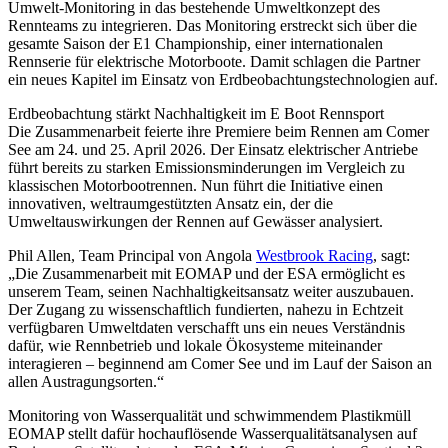
Umwelt-Monitoring in das bestehende Umweltkonzept des
Rennteams zu integrieren. Das Monitoring erstreckt sich über die
gesamte Saison der E1 Championship, einer internationalen
Rennserie für elektrische Motorboote. Damit schlagen die Partner
ein neues Kapitel im Einsatz von Erdbeobachtungstechnologien auf.
Erdbeobachtung stärkt Nachhaltigkeit im E Boot Rennsport
Die Zusammenarbeit feierte ihre Premiere beim Rennen am Comer
See am 24. und 25. April 2026. Der Einsatz elektrischer Antriebe
führt bereits zu starken Emissionsminderungen im Vergleich zu
klassischen Motorbootrennen. Nun führt die Initiative einen
innovativen, weltraumgestützten Ansatz ein, der die
Umweltauswirkungen der Rennen auf Gewässer analysiert.
Phil Allen, Team Principal von Angola
Westbrook Racing
, sagt:
„Die Zusammenarbeit mit EOMAP und der ESA ermöglicht es
unserem Team, seinen Nachhaltigkeitsansatz weiter auszubauen.
Der Zugang zu wissenschaftlich fundierten, nahezu in Echtzeit
verfügbaren Umweltdaten verschafft uns ein neues Verständnis
dafür, wie Rennbetrieb und lokale Ökosysteme miteinander
interagieren – beginnend am Comer See und im Lauf der Saison an
allen Austragungsorten.“
Monitoring von Wasserqualität und schwimmendem Plastikmüll
EOMAP stellt dafür hochauflösende Wasserqualitätsanalysen auf