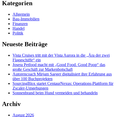
Kategorien
Allgemein
Bau-Immobilien
Finanzen
Handel
Politik
Neueste Beiträge
Vista Cruises tritt mit der Vista Aurora in die „Ära der zwei
Flaggschiffe“ ein
Josera Petfood macht mit „Good Food. Good Poop“ das
große Geschäft zur Markenbotschaft
Autorencoach Mirjam Saeger digitalisiert ihre Erfahrung aus
über 100 Buchprojekten
SourcingBlox startet CentaurNexus: Operations-Plattform für
Zscaler-Umgebungen
Sonnenbrand beim Hund vermeiden und behandeln
Archiv
August 2026