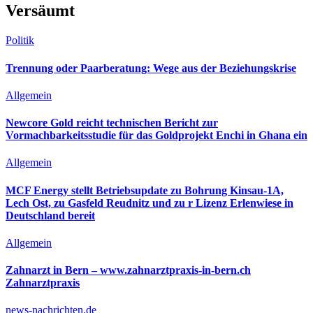
Versäumt
Politik
Trennung oder Paarberatung: Wege aus der Beziehungskrise
Allgemein
Newcore Gold reicht technischen Bericht zur
Vormachbarkeitsstudie für das Goldprojekt Enchi in Ghana ein
Allgemein
MCF Energy stellt Betriebsupdate zu Bohrung Kinsau-1A,
Lech Ost, zu Gasfeld Reudnitz und zu r Lizenz Erlenwiese in
Deutschland bereit
Allgemein
Zahnarzt in Bern – www.zahnarztpraxis-in-bern.ch
Zahnarztpraxis
news-nachrichten.de