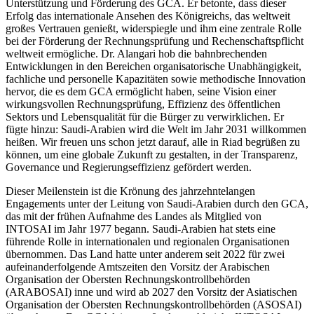
Unterstützung und Förderung des GCA. Er betonte, dass dieser
Erfolg das internationale Ansehen des Königreichs, das weltweit
großes Vertrauen genießt, widerspiegle und ihm eine zentrale Rolle
bei der Förderung der Rechnungsprüfung und Rechenschaftspflicht
weltweit ermögliche. Dr. Alangari hob die bahnbrechenden
Entwicklungen in den Bereichen organisatorische Unabhängigkeit,
fachliche und personelle Kapazitäten sowie methodische Innovation
hervor, die es dem GCA ermöglicht haben, seine Vision einer
wirkungsvollen Rechnungsprüfung, Effizienz des öffentlichen
Sektors und Lebensqualität für die Bürger zu verwirklichen. Er
fügte hinzu: Saudi-Arabien wird die Welt im Jahr 2031 willkommen
heißen. Wir freuen uns schon jetzt darauf, alle in Riad begrüßen zu
können, um eine globale Zukunft zu gestalten, in der Transparenz,
Governance und Regierungseffizienz gefördert werden.
Dieser Meilenstein ist die Krönung des jahrzehntelangen
Engagements unter der Leitung von Saudi-Arabien durch den GCA,
das mit der frühen Aufnahme des Landes als Mitglied von
INTOSAI im Jahr 1977 begann. Saudi-Arabien hat stets eine
führende Rolle in internationalen und regionalen Organisationen
übernommen. Das Land hatte unter anderem seit 2022 für zwei
aufeinanderfolgende Amtszeiten den Vorsitz der Arabischen
Organisation der Obersten Rechnungskontrollbehörden
(ARABOSAI) inne und wird ab 2027 den Vorsitz der Asiatischen
Organisation der Obersten Rechnungskontrollbehörden (ASOSAI)