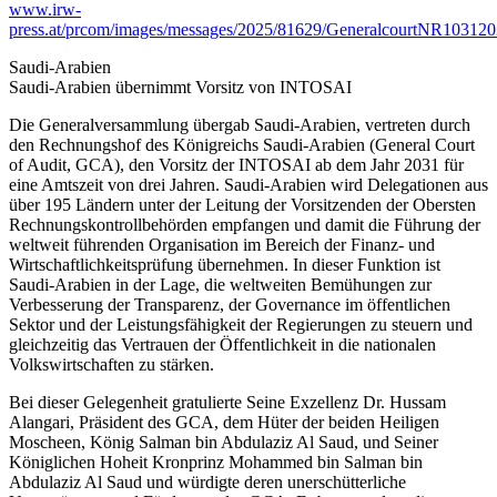
www.irw-
press.at/prcom/images/messages/2025/81629/GeneralcourtNR1031
Saudi-Arabien
Saudi-Arabien übernimmt Vorsitz von INTOSAI
Die Generalversammlung übergab Saudi-Arabien, vertreten durch
den Rechnungshof des Königreichs Saudi-Arabien (General Court
of Audit, GCA), den Vorsitz der INTOSAI ab dem Jahr 2031 für
eine Amtszeit von drei Jahren. Saudi-Arabien wird Delegationen aus
über 195 Ländern unter der Leitung der Vorsitzenden der Obersten
Rechnungskontrollbehörden empfangen und damit die Führung der
weltweit führenden Organisation im Bereich der Finanz- und
Wirtschaftlichkeitsprüfung übernehmen. In dieser Funktion ist
Saudi-Arabien in der Lage, die weltweiten Bemühungen zur
Verbesserung der Transparenz, der Governance im öffentlichen
Sektor und der Leistungsfähigkeit der Regierungen zu steuern und
gleichzeitig das Vertrauen der Öffentlichkeit in die nationalen
Volkswirtschaften zu stärken.
Bei dieser Gelegenheit gratulierte Seine Exzellenz Dr. Hussam
Alangari, Präsident des GCA, dem Hüter der beiden Heiligen
Moscheen, König Salman bin Abdulaziz Al Saud, und Seiner
Königlichen Hoheit Kronprinz Mohammed bin Salman bin
Abdulaziz Al Saud und würdigte deren unerschütterliche