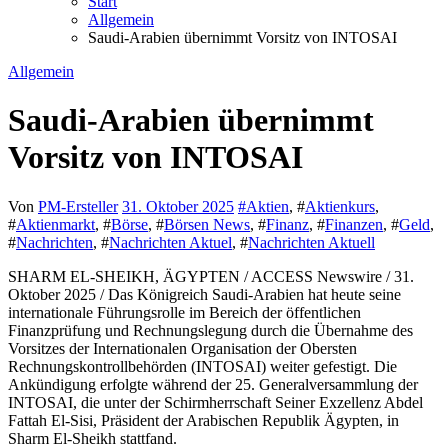
Start
Allgemein
Saudi-Arabien übernimmt Vorsitz von INTOSAI
Allgemein
Saudi-Arabien übernimmt
Vorsitz von INTOSAI
Von
PM-Ersteller
31. Oktober 2025
#
Aktien
, #
Aktienkurs
,
#
Aktienmarkt
, #
Börse
, #
Börsen News
, #
Finanz
, #
Finanzen
, #
Geld
,
#
Nachrichten
, #
Nachrichten Aktuel
, #
Nachrichten Aktuell
SHARM EL-SHEIKH, ÄGYPTEN / ACCESS Newswire / 31.
Oktober 2025 / Das Königreich Saudi-Arabien hat heute seine
internationale Führungsrolle im Bereich der öffentlichen
Finanzprüfung und Rechnungslegung durch die Übernahme des
Vorsitzes der Internationalen Organisation der Obersten
Rechnungskontrollbehörden (INTOSAI) weiter gefestigt. Die
Ankündigung erfolgte während der 25. Generalversammlung der
INTOSAI, die unter der Schirmherrschaft Seiner Exzellenz Abdel
Fattah El-Sisi, Präsident der Arabischen Republik Ägypten, in
Sharm El-Sheikh stattfand.