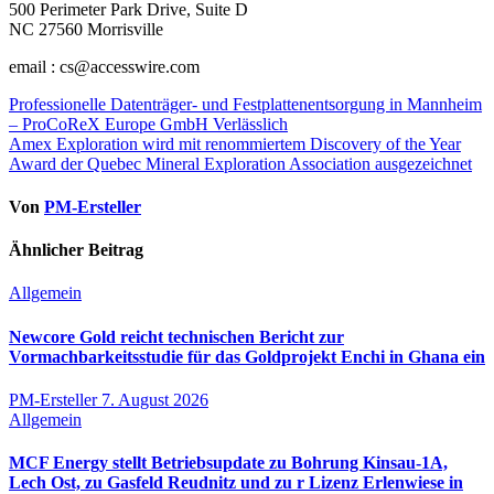
500 Perimeter Park Drive, Suite D
NC 27560 Morrisville
email : cs@accesswire.com
Beitragsnavigation
Professionelle Datenträger- und Festplattenentsorgung in Mannheim
– ProCoReX Europe GmbH Verlässlich
Amex Exploration wird mit renommiertem Discovery of the Year
Award der Quebec Mineral Exploration Association ausgezeichnet
Von
PM-Ersteller
Ähnlicher Beitrag
Allgemein
Newcore Gold reicht technischen Bericht zur
Vormachbarkeitsstudie für das Goldprojekt Enchi in Ghana ein
PM-Ersteller
7. August 2026
Allgemein
MCF Energy stellt Betriebsupdate zu Bohrung Kinsau-1A,
Lech Ost, zu Gasfeld Reudnitz und zu r Lizenz Erlenwiese in