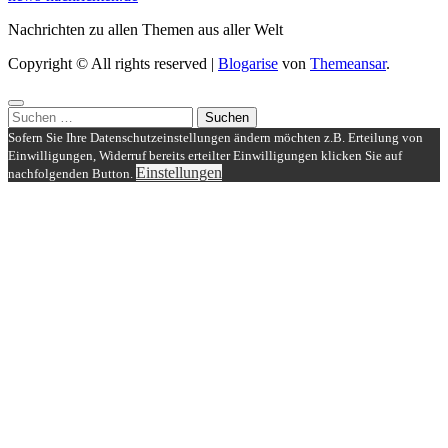
Nachrichten zu allen Themen aus aller Welt
Copyright © All rights reserved
|
Blogarise
von
Themeansar
.
Suchen
nach:
Sofern Sie Ihre Datenschutzeinstellungen ändern möchten z.B. Erteilung von
Einwilligungen, Widerruf bereits erteilter Einwilligungen klicken Sie auf
Einstellungen
nachfolgenden Button.