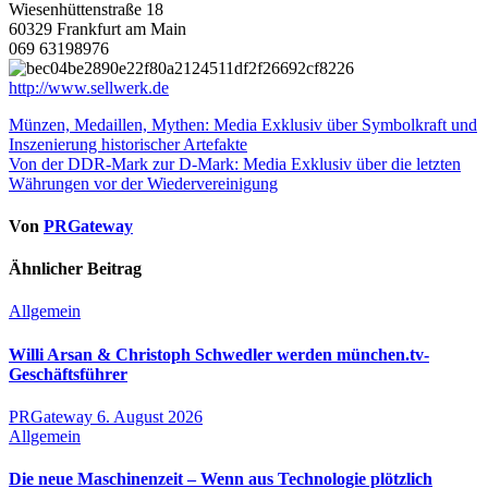
Wiesenhüttenstraße 18
60329 Frankfurt am Main
069 63198976
http://www.sellwerk.de
Beitragsnavigation
Münzen, Medaillen, Mythen: Media Exklusiv über Symbolkraft und
Inszenierung historischer Artefakte
Von der DDR-Mark zur D-Mark: Media Exklusiv über die letzten
Währungen vor der Wiedervereinigung
Von
PRGateway
Ähnlicher Beitrag
Allgemein
Willi Arsan & Christoph Schwedler werden münchen.tv-
Geschäftsführer
PRGateway
6. August 2026
Allgemein
Die neue Maschinenzeit – Wenn aus Technologie plötzlich