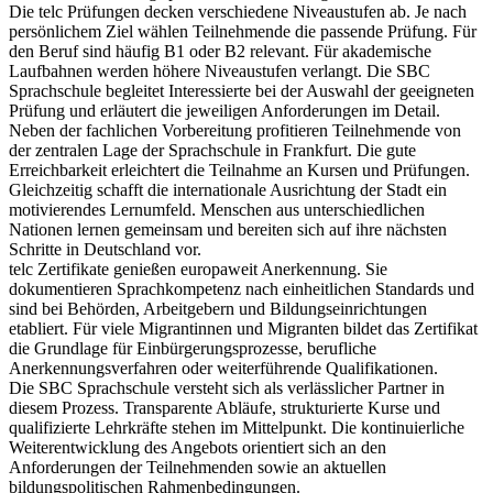
Die telc Prüfungen decken verschiedene Niveaustufen ab. Je nach
persönlichem Ziel wählen Teilnehmende die passende Prüfung. Für
den Beruf sind häufig B1 oder B2 relevant. Für akademische
Laufbahnen werden höhere Niveaustufen verlangt. Die SBC
Sprachschule begleitet Interessierte bei der Auswahl der geeigneten
Prüfung und erläutert die jeweiligen Anforderungen im Detail.
Neben der fachlichen Vorbereitung profitieren Teilnehmende von
der zentralen Lage der Sprachschule in Frankfurt. Die gute
Erreichbarkeit erleichtert die Teilnahme an Kursen und Prüfungen.
Gleichzeitig schafft die internationale Ausrichtung der Stadt ein
motivierendes Lernumfeld. Menschen aus unterschiedlichen
Nationen lernen gemeinsam und bereiten sich auf ihre nächsten
Schritte in Deutschland vor.
telc Zertifikate genießen europaweit Anerkennung. Sie
dokumentieren Sprachkompetenz nach einheitlichen Standards und
sind bei Behörden, Arbeitgebern und Bildungseinrichtungen
etabliert. Für viele Migrantinnen und Migranten bildet das Zertifikat
die Grundlage für Einbürgerungsprozesse, berufliche
Anerkennungsverfahren oder weiterführende Qualifikationen.
Die SBC Sprachschule versteht sich als verlässlicher Partner in
diesem Prozess. Transparente Abläufe, strukturierte Kurse und
qualifizierte Lehrkräfte stehen im Mittelpunkt. Die kontinuierliche
Weiterentwicklung des Angebots orientiert sich an den
Anforderungen der Teilnehmenden sowie an aktuellen
bildungspolitischen Rahmenbedingungen.