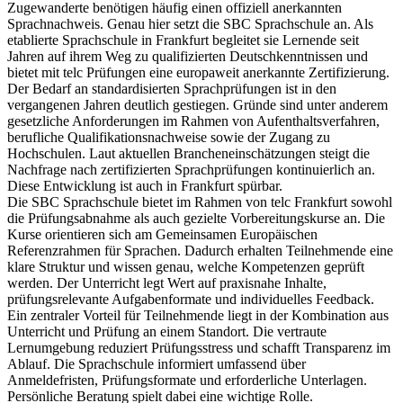
Zugewanderte benötigen häufig einen offiziell anerkannten
Sprachnachweis. Genau hier setzt die SBC Sprachschule an. Als
etablierte Sprachschule in Frankfurt begleitet sie Lernende seit
Jahren auf ihrem Weg zu qualifizierten Deutschkenntnissen und
bietet mit telc Prüfungen eine europaweit anerkannte Zertifizierung.
Der Bedarf an standardisierten Sprachprüfungen ist in den
vergangenen Jahren deutlich gestiegen. Gründe sind unter anderem
gesetzliche Anforderungen im Rahmen von Aufenthaltsverfahren,
berufliche Qualifikationsnachweise sowie der Zugang zu
Hochschulen. Laut aktuellen Brancheneinschätzungen steigt die
Nachfrage nach zertifizierten Sprachprüfungen kontinuierlich an.
Diese Entwicklung ist auch in Frankfurt spürbar.
Die SBC Sprachschule bietet im Rahmen von telc Frankfurt sowohl
die Prüfungsabnahme als auch gezielte Vorbereitungskurse an. Die
Kurse orientieren sich am Gemeinsamen Europäischen
Referenzrahmen für Sprachen. Dadurch erhalten Teilnehmende eine
klare Struktur und wissen genau, welche Kompetenzen geprüft
werden. Der Unterricht legt Wert auf praxisnahe Inhalte,
prüfungsrelevante Aufgabenformate und individuelles Feedback.
Ein zentraler Vorteil für Teilnehmende liegt in der Kombination aus
Unterricht und Prüfung an einem Standort. Die vertraute
Lernumgebung reduziert Prüfungsstress und schafft Transparenz im
Ablauf. Die Sprachschule informiert umfassend über
Anmeldefristen, Prüfungsformate und erforderliche Unterlagen.
Persönliche Beratung spielt dabei eine wichtige Rolle.