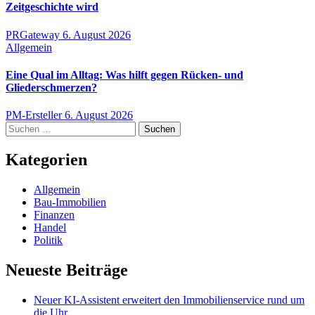
Zeitgeschichte wird
PRGateway
6. August 2026
Allgemein
Eine Qual im Alltag: Was hilft gegen Rücken- und
Gliederschmerzen?
PM-Ersteller
6. August 2026
Suchen
nach:
Kategorien
Allgemein
Bau-Immobilien
Finanzen
Handel
Politik
Neueste Beiträge
Neuer KI-Assistent erweitert den Immobilienservice rund um
die Uhr