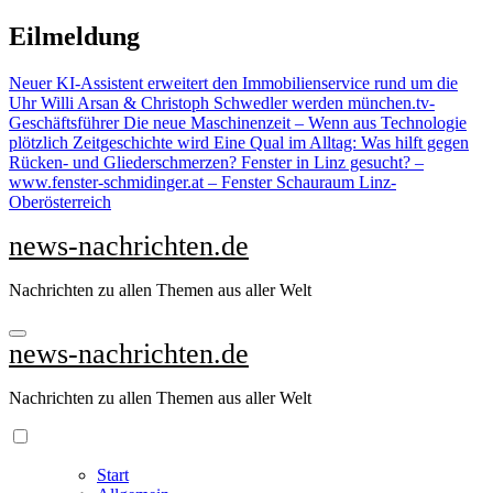
Zu
Eilmeldung
Inhalten
springen
Neuer KI-Assistent erweitert den Immobilienservice rund um die
Uhr
Willi Arsan & Christoph Schwedler werden münchen.tv-
Geschäftsführer
Die neue Maschinenzeit – Wenn aus Technologie
plötzlich Zeitgeschichte wird
Eine Qual im Alltag: Was hilft gegen
Rücken- und Gliederschmerzen?
Fenster in Linz gesucht? –
www.fenster-schmidinger.at – Fenster Schauraum Linz-
Oberösterreich
news-nachrichten.de
Nachrichten zu allen Themen aus aller Welt
news-nachrichten.de
Nachrichten zu allen Themen aus aller Welt
Start