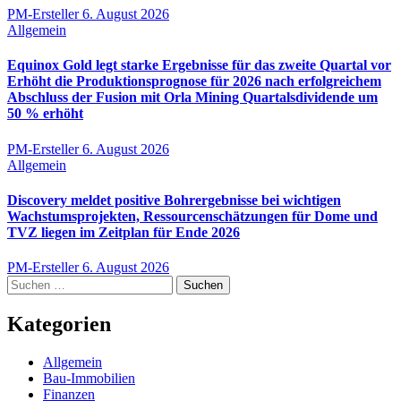
PM-Ersteller
6. August 2026
Allgemein
Equinox Gold legt starke Ergebnisse für das zweite Quartal vor
Erhöht die Produktionsprognose für 2026 nach erfolgreichem
Abschluss der Fusion mit Orla Mining Quartalsdividende um
50 % erhöht
PM-Ersteller
6. August 2026
Allgemein
Discovery meldet positive Bohrergebnisse bei wichtigen
Wachstumsprojekten, Ressourcenschätzungen für Dome und
TVZ liegen im Zeitplan für Ende 2026
PM-Ersteller
6. August 2026
Suchen
nach:
Kategorien
Allgemein
Bau-Immobilien
Finanzen