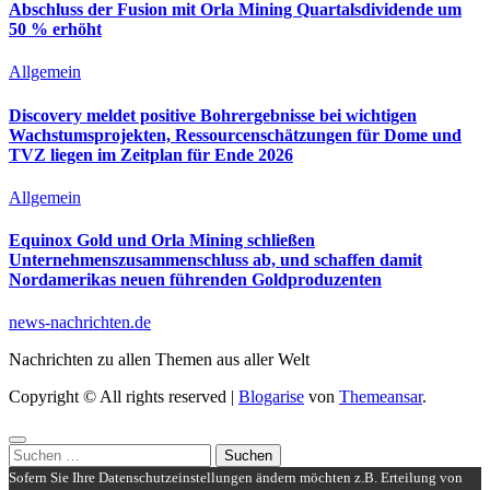
Abschluss der Fusion mit Orla Mining Quartalsdividende um
50 % erhöht
Allgemein
Discovery meldet positive Bohrergebnisse bei wichtigen
Wachstumsprojekten, Ressourcenschätzungen für Dome und
TVZ liegen im Zeitplan für Ende 2026
Allgemein
Equinox Gold und Orla Mining schließen
Unternehmenszusammenschluss ab, und schaffen damit
Nordamerikas neuen führenden Goldproduzenten
news-nachrichten.de
Nachrichten zu allen Themen aus aller Welt
Copyright © All rights reserved
|
Blogarise
von
Themeansar
.
Suchen
nach:
Sofern Sie Ihre Datenschutzeinstellungen ändern möchten z.B. Erteilung von