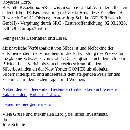
Royalties Corp.!
Bezahlte Beziehung: SRC swiss resource capital AG unterhält einen
entgeltlichen IR-Beratervertrag mit Vizsla Royalties · Ersteller: JS
Research GmbH, Olsberg · Autor: Jörg Schulte (GF JS Research
GmbH) · Vergütung durch SRC · Erstveröffentlichung: 02.03.2026,
5:38 Uhr Europa/Berlin ·
Sehr geehrte Leserinnen und Leser,
die physische Verfügbarkeit von Silber ist und bleibt eine der
entscheidenden Stellschrauben für die Entwicklung des Preises für
die „kleine Schwester von Gold“. Das zeigt sich auch deutlich beim
Blick auf das Verhältnis von einerseits schrumpfenden
Silberbeständen an der New Yorker COMEX als globalen
Silberhandelsplatz und andererseits dem steigenden Preis für das
Edelmetall in den letzten Tagen und Wochen.
Neben den sich leerenden Beständen treiben aber auch weitere
Faktoren den „Bullenritt“ des…
Lesen Sie hier gerne mehr.
Viele Grüße und maximalen Erfolg bei Ihren Investments,
Ihr
Jörg Schulte