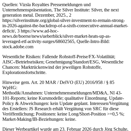
Quellen: Vizsla Royalties Pressemeldungen und
Unternehmenspräsentation, The Silver Institute: Silver, the next
generation metal. Dezember, 2025., 2
https://silverinstitute.org/global-silver-investment-to-remain-strong-
in-2026-against-the-backdrop-of-a-sixth-consecutive-annual-market-
deficit/, 3 https://www.ad-hoc-
news.de/boerse/news/ueberblick/silver-market-heats-up-as-
leveraged-etf-activity-surges/68602565, Quelle-Intro-Bild:
stock.adobe.com
Wesentliche Risiken: Fallende Rohstoff-Preise/FX-Volatilität;
AISC-/Betriebsrisiken; Genehmigung/Standort/ESG, Wesentliche
Chancen: Marktrückenwind der jeweiligen Rohstoffe,
Explorationsfortschritte.
Hinweise gem. Art. 20 MAR / DelVO (EU) 2016/958 / § 85
WpHG:
Methodik/Annahmen: Unternehmensmeldungen/MD&A, NI 43-
101-Reports; keine Kursmodelle; qualitative Einordnung. Update-
Policy & Abweichungen: kein Update geplant. Interessen/Vergütung
des Erstellers: JS Research erhält Vergütung von SRC für diese
Veröffentlichung; Positionen: keine Long/Short-Position >=0,5 %;
Market-Making/IB-Beziehungen: keine.
Dieser Werbeartikel wurde am 23. Februar 2026 durch Jörg Schulte,