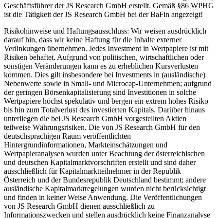
Geschäftsführer der JS Research GmbH erstellt. Gemäß §86 WPHG
ist die Tätigkeit der JS Research GmbH bei der BaFin angezeigt!
Risikohinweise und Haftungsausschluss: Wir weisen ausdrücklich
darauf hin, dass wir keine Haftung für die Inhalte externer
Verlinkungen übernehmen. Jedes Investment in Wertpapiere ist mit
Risiken behaftet. Aufgrund von politischen, wirtschaftlichen oder
sonstigen Veränderungen kann es zu erheblichen Kursverlusten
kommen. Dies gilt insbesondere bei Investments in (ausländische)
Nebenwerte sowie in Small- und Microcap-Unternehmen; aufgrund
der geringen Börsenkapitalisierung sind Investitionen in solche
Wertpapiere höchst spekulativ und bergen ein extrem hohes Risiko
bis hin zum Totalverlust des investierten Kapitals. Darüber hinaus
unterliegen die bei JS Research GmbH vorgestellten Aktien
teilweise Währungsrisiken. Die von JS Research GmbH für den
deutschsprachigen Raum veröffentlichten
Hintergrundinformationen, Markteinschätzungen und
Wertpapieranalysen wurden unter Beachtung der österreichischen
und deutschen Kapitalmarktvorschriften erstellt und sind daher
ausschließlich für Kapitalmarktteilnehmer in der Republik
Österreich und der Bundesrepublik Deutschland bestimmt; andere
ausländische Kapitalmarktregelungen wurden nicht berücksichtigt
und finden in keiner Weise Anwendung. Die Veröffentlichungen
von JS Research GmbH dienen ausschließlich zu
Informationszwecken und stellen ausdrücklich keine Finanzanalyse