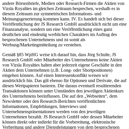
andere Börsenbriefe, Medien oder Research-Firmen die Aktien von
Vizsla Royalties im gleichen Zeitraum besprechen, weshalb es in
diesem Zeitraum zur symmetrischen Informations- und
Meinungsgenerierung kommen kann. IV. Es handelt sich bei dieser
Veröffentlichung der JS Research GmbH ausdrücklich nicht um eine
Finanzanalyse, sondern um eine Veröffentlichung eines ganz
deutlichen und eindeutig werblichen Charakters im Auftrag des
besprochenen Unternehmens und ist somit als
Werbung/Marketingmitteilung zu verstehen.
Gemäß §85 WpHG weise ich darauf hin, dass Jörg Schulte, JS
Research GmbH oder Mitarbeiter des Unternehmens keine Aktien
von Vizsla Royalties halten aber jederzeit eigene Geschäfte in den
Aktien dem Unternehmen (z.B. Long- oder Shortpositionen)
eingehen können. Auf einen Interessenkonflikt weisen wir
ausdrücklich hin. Das gilt ebenso für Optionen und Derivate, die auf
diesen Wertpapieren basieren. Die daraus eventuell resultierenden
Transaktionen können unter Umständen den jeweiligen Aktienkurs
des Unternehmens beeinflussen. Die auf den „Webseiten“, dem
Newsletter oder den Research-Berichten veröffentlichten
Informationen, Empfehlungen, Interviews und
Unternehmenspräsentationen werden von den jeweiligen
Unternehmen bezahlt. JS Research GmbH oder dessen Mitarbeiter
können direkt oder indirekt für die Vorbereitung, elektronische
Verbreitung und andere Dienstleistungen von dem besprochenen