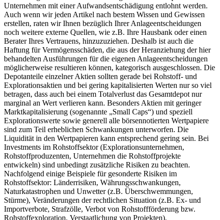
Unternehmen mit einer Aufwandsentschädigung entlohnt werden.
Auch wenn wir jeden Artikel nach bestem Wissen und Gewissen
erstellen, raten wir Ihnen bezüglich Ihrer Anlageentscheidungen
noch weitere externe Quellen, wie z.B. Ihre Hausbank oder einen
Berater Ihres Vertrauens, hinzuzuziehen. Deshalb ist auch die
Haftung für Vermögensschäden, die aus der Heranziehung der hier
behandelten Ausführungen für die eigenen Anlageentscheidungen
möglicherweise resultieren können, kategorisch ausgeschlossen. Die
Depotanteile einzelner Aktien sollten gerade bei Rohstoff- und
Explorationsaktien und bei gering kapitalisierten Werten nur so viel
betragen, dass auch bei einem Totalverlust das Gesamtdepot nur
marginal an Wert verlieren kann. Besonders Aktien mit geringer
Marktkapitalisierung (sogenannte „Small Caps“) und speziell
Explorationswerte sowie generell alle börsennotierten Wertpapiere
sind zum Teil erheblichen Schwankungen unterworfen. Die
Liquidität in den Wertpapieren kann entsprechend gering sein. Bei
Investments im Rohstoffsektor (Explorationsunternehmen,
Rohstoffproduzenten, Unternehmen die Rohstoffprojekte
entwickeln) sind unbedingt zusätzliche Risiken zu beachten.
Nachfolgend einige Beispiele für gesonderte Risiken im
Rohstoffsektor: Länderrisiken, Währungsschwankungen,
Naturkatastrophen und Unwetter (z.B. Überschwemmungen,
Stürme), Veränderungen der rechtlichen Situation (z.B. Ex- und
Importverbote, Strafzölle, Verbot von Rohstoffförderung bzw.
Rohstoffexploration, Verstaatlichung von Projekten),