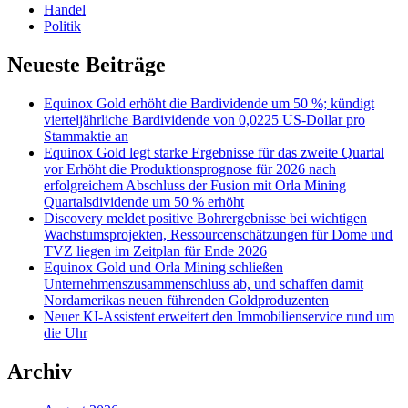
Handel
Politik
Neueste Beiträge
Equinox Gold erhöht die Bardividende um 50 %; kündigt
vierteljährliche Bardividende von 0,0225 US-Dollar pro
Stammaktie an
Equinox Gold legt starke Ergebnisse für das zweite Quartal
vor Erhöht die Produktionsprognose für 2026 nach
erfolgreichem Abschluss der Fusion mit Orla Mining
Quartalsdividende um 50 % erhöht
Discovery meldet positive Bohrergebnisse bei wichtigen
Wachstumsprojekten, Ressourcenschätzungen für Dome und
TVZ liegen im Zeitplan für Ende 2026
Equinox Gold und Orla Mining schließen
Unternehmenszusammenschluss ab, und schaffen damit
Nordamerikas neuen führenden Goldproduzenten
Neuer KI-Assistent erweitert den Immobilienservice rund um
die Uhr
Archiv