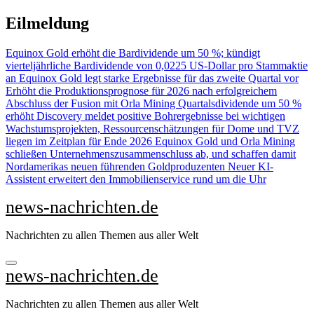
Zu
Eilmeldung
Inhalten
springen
Equinox Gold erhöht die Bardividende um 50 %; kündigt
vierteljährliche Bardividende von 0,0225 US-Dollar pro Stammaktie
an
Equinox Gold legt starke Ergebnisse für das zweite Quartal vor
Erhöht die Produktionsprognose für 2026 nach erfolgreichem
Abschluss der Fusion mit Orla Mining Quartalsdividende um 50 %
erhöht
Discovery meldet positive Bohrergebnisse bei wichtigen
Wachstumsprojekten, Ressourcenschätzungen für Dome und TVZ
liegen im Zeitplan für Ende 2026
Equinox Gold und Orla Mining
schließen Unternehmenszusammenschluss ab, und schaffen damit
Nordamerikas neuen führenden Goldproduzenten
Neuer KI-
Assistent erweitert den Immobilienservice rund um die Uhr
news-nachrichten.de
Nachrichten zu allen Themen aus aller Welt
news-nachrichten.de
Nachrichten zu allen Themen aus aller Welt