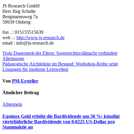
JS Research GmbH
Herr Jörg Schulte
Bergmannsweg 7a
59939 Olsberg
fon ..: 015155515639
web ..:
http://www.js-research.de
email : info@js-research.de
Beitragsnavigation
Trotz Dauerstreit der Eltern: Sorgerechtsvollmacht verhindert
Alleinsorge
Pädagogische Architektur im Bestand: Workshop-Reihe zeigt
Lösungen für moderne Lernwelten
Von
PM-Ersteller
Ähnlicher Beitrag
Allgemein
Equinox Gold erhöht die Bardividende um 50 %; kündigt
vierteljährliche Bardividende von 0,0225 US-Dollar pro
Stammaktie an