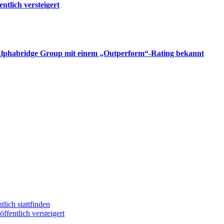
tlich versteigert
 Alphabridge Group mit einem „Outperform“-Rating bekannt
ich stattfinden
entlich versteigert