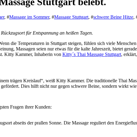
Massage Stuttgart belebt.
er
, #
Massage im Sommer
, #
Massage Stuttgart
, #
schwere Beine Hitze
, 
en Rückzugsort für Entspannung an heißen Tagen.
 die Temperaturen in Stuttgart steigen, fühlen sich viele Menschen m
inung, Massagen seien nur etwas für die kalte Jahreszeit, bietet gerad
ist. Kitty Kammer, Inhaberin von
Kitty´s Thai Massage Stuttgart
, erklär
em trägen Kreislauf“, weiß Kitty Kammer. Die traditionelle Thai Mas
fördert. Dies hilft nicht nur gegen schwere Beine, sondern wirkt wie
gsten Fragen ihrer Kunden:
zugsort abseits der prallen Sonne. Die Massage reguliert den Energiefl