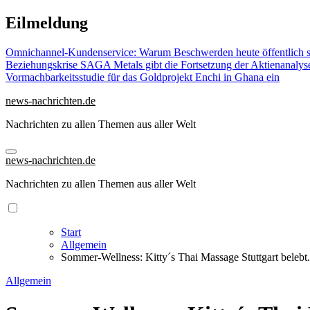
Zu
Eilmeldung
Inhalten
springen
Omnichannel-Kundenservice: Warum Beschwerden heute öffentlich st
Beziehungskrise
SAGA Metals gibt die Fortsetzung der Aktienanalys
Vormachbarkeitsstudie für das Goldprojekt Enchi in Ghana ein
news-nachrichten.de
Nachrichten zu allen Themen aus aller Welt
news-nachrichten.de
Nachrichten zu allen Themen aus aller Welt
Start
Allgemein
Sommer-Wellness: Kitty´s Thai Massage Stuttgart belebt.
Allgemein