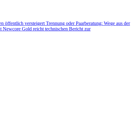
öffentlich versteigert
Trennung oder Paarberatung: Wege aus der
t
Newcore Gold reicht technischen Bericht zur