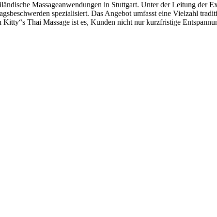
 thailändische Massageanwendungen in Stuttgart. Unter der Leitung der E
sbeschwerden spezialisiert. Das Angebot umfasst eine Vielzahl tradit
n Kitty“s Thai Massage ist es, Kunden nicht nur kurzfristige Entspann