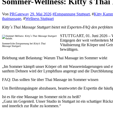
Sommer-Wellness: Kitty´s Thai 
Von
PRGateway
29. Mai 2026
#
Entspannung Stuttgart
, #
Kitty Kamm
thaimassage
, #
Wellness Stuttgart
Kitty´s Thai Massage Stuttgart bietet mit Experten-FAQ den perfekt
STUTTGART, 01. Juni 2026 – Wenn
Entgegen der weit verbreiteten Me
Sommerliche Entspannung bei Kitty’s Thai
Vitalisierung für Körper und Ge
Massage Stuttgart.
bewältigen.
Belebung statt Belastung: Warum Thai Massage im Sommer wirkt
„Im Sommer kämpft unser Körper oft mit Wassereinlagerungen und ein
sanftem Dehnen wird der Lymphfluss angeregt und die Durchblutung ge
FAQ: Das sollten Sie über Thai Massage im Sommer wissen
Um Berührungsängste abzubauen, beantwortet die Expertin die häufi
Ist es für eine Massage im Sommer nicht zu heiß?
„Ganz im Gegenteil. Unser Studio in Stuttgart ist ein schattiger Rück
und innerlich zur Ruhe zu kommen.“