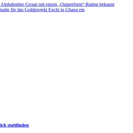
e Alphabridge Group mit einem „Outperform“-Rating bekannt
tudie für das Goldprojekt Enchi in Ghana ein
ch stattfinden