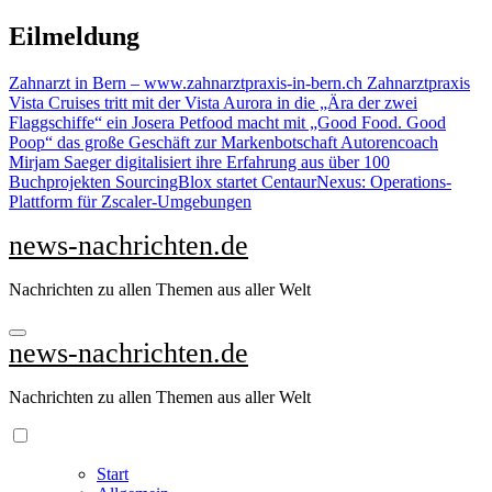
Zu
Eilmeldung
Inhalten
springen
Zahnarzt in Bern – www.zahnarztpraxis-in-bern.ch Zahnarztpraxis
Vista Cruises tritt mit der Vista Aurora in die „Ära der zwei
Flaggschiffe“ ein
Josera Petfood macht mit „Good Food. Good
Poop“ das große Geschäft zur Markenbotschaft
Autorencoach
Mirjam Saeger digitalisiert ihre Erfahrung aus über 100
Buchprojekten
SourcingBlox startet CentaurNexus: Operations-
Plattform für Zscaler-Umgebungen
news-nachrichten.de
Nachrichten zu allen Themen aus aller Welt
news-nachrichten.de
Nachrichten zu allen Themen aus aller Welt
Start