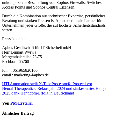
unkomplizierte Beschaffung von Sophos Firewalls, Switches,
Access Points und Sophos Central Lizenzen.
Durch die Kombination aus technischer Expertise, persönlicher
Beratung und starken Preisen ist Aphos der ideale Partner für
Unternehmen jeder Größe, die auf höchste Sicherheitsstandards
setzen.
Pressekontakt:
Aphos Gesellschaft für IT-Sicherheit mbH
Herr Lennart Wyrwa
Mergenthalerallee 73-75
Eschborn 65760
fon ..: 061965820160
email : marketing@aphos.de
Beitragsnavigation
HTI Automation stellt X-TubeProcessor®_Proceed vor
Neural Therapeutics: Rekordjahr 2024 und starkes erstes Halbjahr
2025 dank Hanf.com-Erfolg in Deutschland
Von
PM-Ersteller
Ähnlicher Beitrag