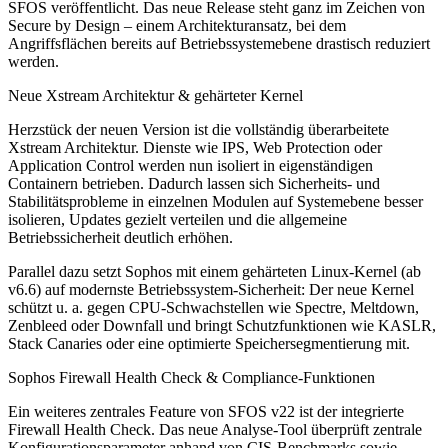
SFOS veröffentlicht. Das neue Release steht ganz im Zeichen von
Secure by Design – einem Architekturansatz, bei dem
Angriffsflächen bereits auf Betriebssystemebene drastisch reduziert
werden.
Neue Xstream Architektur & gehärteter Kernel
Herzstück der neuen Version ist die vollständig überarbeitete
Xstream Architektur. Dienste wie IPS, Web Protection oder
Application Control werden nun isoliert in eigenständigen
Containern betrieben. Dadurch lassen sich Sicherheits- und
Stabilitätsprobleme in einzelnen Modulen auf Systemebene besser
isolieren, Updates gezielt verteilen und die allgemeine
Betriebssicherheit deutlich erhöhen.
Parallel dazu setzt Sophos mit einem gehärteten Linux-Kernel (ab
v6.6) auf modernste Betriebssystem-Sicherheit: Der neue Kernel
schützt u. a. gegen CPU-Schwachstellen wie Spectre, Meltdown,
Zenbleed oder Downfall und bringt Schutzfunktionen wie KASLR,
Stack Canaries oder eine optimierte Speichersegmentierung mit.
Sophos Firewall Health Check & Compliance-Funktionen
Ein weiteres zentrales Feature von SFOS v22 ist der integrierte
Firewall Health Check. Das neue Analyse-Tool überprüft zentrale
Konfigurationsparameter anhand von CIS-Benchmarks sowie