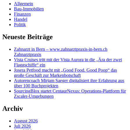
Allgemein
Bau-Immobilien
Finanzen
Handel
Politik
Neueste Beiträge
Zahnarzt in Bern – www.zahnarztpraxis-in-bern.ch
Zahnarztpraxis
Vista Cruises tritt mit der Vista Aurora in die „Ära der zwei
Flaggschiffe“ ein
Josera Petfood macht mit „Good Food. Good Poop“ das
große Geschäft zur Markenbotschaft
Autorencoach Mirjam Saeger digitalisiert ihre Erfahrung aus
über 100 Buchprojekten
SourcingBlox startet CentaurNexus: Operations-Plattform für
Zscaler-Umgebungen
Archiv
August 2026
Juli 2026