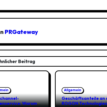
on
PRGateway
hnlicher Beitrag
emein
Allgemein
channel-
Geschäftsanteile an 
enservice: Warum
ROGON Technologies