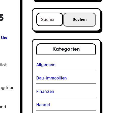
5
Suchen
nach:
 the
Kategorien
ilot
Allgemein
Bau-Immobilien
: klar,
Finanzen
Handel
und