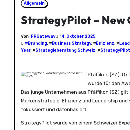
Allgemein
StrategyPilot – New
Von
PRGateway
14. Oktober 2025
#
Branding
, #
Business Strategy
, #
Effizienz
, #
Lead
Year
, #
Strategieberatung Schweiz
, #
StrategyPilo
Pfäffikon (SZ), O
wurde für den Awa
Das junge Unternehmen aus Pfäffikon (SZ) gilt
Markenstrategie, Effizienz und Leadership und
fokussiert und datenbasiert.
StrategyPilot wurde von einem Schweizer Exp