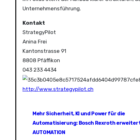
Unternehmensführung.
Kontakt
StrategyPilot
Anina Frei
Kantonstrasse 91
8808 Pfäffikon
043 233 4434
http://www.strategypilot.ch
B
Mehr Sicherheit, KI und Power für die
e
Automatisierung: Bosch Rexroth erweitert
i
AUTOMATION