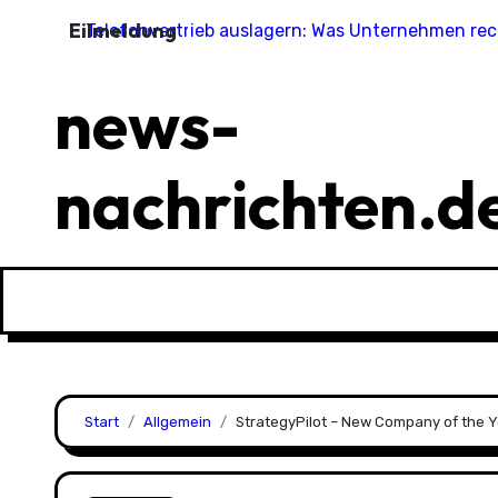
Zu
Eilmeldung
Telefonvertrieb auslagern: Was Unternehmen rec
Inhalten
springen
news-
nachrichten.d
Start
Allgemein
StrategyPilot – New Company of the 