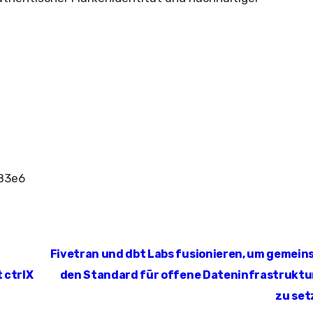
Fivetran und dbt Labs fusionieren, um gemei
 ctrlX
den Standard für offene Dateninfrastruktu
zu set