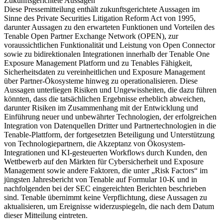
Zukunftsgerichtete Aussagen
Diese Pressemitteilung enthält zukunftsgerichtete Aussagen im
Sinne des Private Securities Litigation Reform Act von 1995,
darunter Aussagen zu den erwarteten Funktionen und Vorteilen des
Tenable Open Partner Exchange Network (OPEN), zur
voraussichtlichen Funktionalität und Leistung von Open Connector
sowie zu bidirektionalen Integrationen innerhalb der Tenable One
Exposure Management Platform und zu Tenables Fähigkeit,
Sicherheitsdaten zu vereinheitlichen und Exposure Management
über Partner-Ökosysteme hinweg zu operationalisieren. Diese
Aussagen unterliegen Risiken und Ungewissheiten, die dazu führen
könnten, dass die tatsächlichen Ergebnisse erheblich abweichen,
darunter Risiken im Zusammenhang mit der Entwicklung und
Einführung neuer und unbewährter Technologien, der erfolgreichen
Integration von Datenquellen Dritter und Partnertechnologien in die
Tenable-Plattform, der fortgesetzten Beteiligung und Unterstützung
von Technologiepartnern, die Akzeptanz von Ökosystem-
Integrationen und KI-gesteuerten Workflows durch Kunden, den
Wettbewerb auf den Märkten für Cybersicherheit und Exposure
Management sowie andere Faktoren, die unter „Risk Factors“ im
jüngsten Jahresbericht von Tenable auf Formular 10-K und in
nachfolgenden bei der SEC eingereichten Berichten beschrieben
sind. Tenable übernimmt keine Verpflichtung, diese Aussagen zu
aktualisieren, um Ereignisse widerzuspiegeln, die nach dem Datum
dieser Mitteilung eintreten.