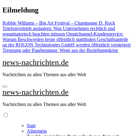
Zu
Eilmeldung
Inhalten
springen
Robbie Williams – Big Art Festival – Champagne D. Rock
Telefonvertrieb auslagern: Was Unternehmen rechtlich und
organisatorisch beachten müssen
Omnichannel-Kundenservice:
Warum Beschwerden heute öffentlich stattfinden
Geschäftsanteile
an der ROGON Technologies GmbH werden öffentlich versteigert
Trennung oder Paarberatung: Wege aus der Beziehungskrise
news-nachrichten.de
Nachrichten zu allen Themen aus aller Welt
news-nachrichten.de
Nachrichten zu allen Themen aus aller Welt
Start
Allgemein