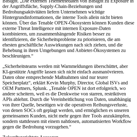
Bitsight. „Die externen Telemetriedaten von Bitsight zu Exposure in
der Angriffsfläche, Supply-Chain-Beziehungen und
Bedrohungsaktivitäten liefern Unternehmen wichtige
Hintergrundinformationen, die interne Tools allein nicht bieten
können. Über das Tenable OPEN-Ökosystem können Kunden diese
externe Threat Intelligence mit internen Exposure-Daten
kombinieren, um zusammenhängende Risiken besser zu
identifizieren, die Sicherheitsprobleme zu priorisieren, die am
ehesten geschäftliche Auswirkungen nach sich ziehen, und die
Behebung in ihren Umgebungen und Anbieter-Ökosystemen zu
beschleunigen.“
„Sicherheitsteams werden mit Warnmeldungen überschüttet, aber
KI-gestützte Angriffe lassen sich nicht einfach ausmanövrieren.
Daten ohne entsprechende Maßnahmen sind nur teurer
Speicherplatz“, erklärt Kevin Murphy, Director, Global ISVs and
OEM Partners, Splunk. „Tenable OPEN ist dort erfolgreich, wo
andere scheitern, weil es die Denkweise von starren, restriktiven
APIs ablehnt. Durch die Vereinheitlichung von Daten, unabhängig
von ihrer Quelle, beseitigen wir die operativen Reibungsverluste,
von denen SOCs oft geplagt werden, und ermöglichen es unseren
gemeinsamen Kunden, nicht mehr gegen ihre Tools anzukämpfen,
sondern stattdessen mit einem nahtlosen, automatisierten Workflow
gegen die Bedrohung vorzugehen.“