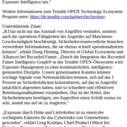
Exposure Intelligence um.“
Weitere Informationen zum Tenable OPEN Technology Ecosystem
Program unter:
https://de.tenable.com/partners/technology
Unterstützende Zitate:
„KI hat nicht nur das Ausmaß von Angriffen verändert, sondern
auch die operativen Fähigkeiten der Angreifer auf Maschinen-
Geschwindigkeit beschleunigt. Sicherheitsverantwortliche brauchen
verwertbare Informationen, die sie ebenso schnell operationalisieren
können“, erklärt Doug Fleming, Director of Global Ecosystems and
Alliances bei Recorded Future. „Durch die Integration des Recorded
Future Intelligence Graph® in das Tenable OPEN-Ökosystem wird
Exposure Management zu einer kontinuierlichen, intelligence-
gesteuerten Disziplin. Unsere gemeinsamen Kunden können
wichtige Signale vom Nebensächlichen trennen, sich auf das 1
Prozent an Sicherheitslücken konzentrieren, auf das es Angreifer
tatsächlich abgesehen haben, und so schnellere und effektivere
Behebungsmaßnahmen vorantreiben. Das ist der Hebel, den
Sicherheitsteams benötigen, um Angreifern einen Schritt voraus zu
sein, anstatt nur auf sie zu reagieren.“
„Exposure durch Dritte und Lieferketten ist zu einem der
wichtigsten Faktoren für das Cyberrisiko von Unternehmen
geworden“, erklärt Greg Keshian, Chief Product Officer bei