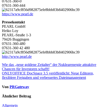
07631-360-0
07631-360-444
https://www.pearl.de
Pressekontakt
PEARL GmbH
Heiko Loy
PEARL-Straße 1-3
79426 Buggingen
07631-360-480
07631-360 42 480
http://www.pearl.de
Beitragsnavigation
Wie das „neue goldene Zeitalter“ der Nuklearenergie attraktive
Chancen für Investoren schafft!
ONLYOFFICE DocSpace 3.5 veröffentlicht: Neue Editoren,
flexiblere Freigaben und verbessertes Dateimanagement
Von
PRGateway
Ähnlicher Beitrag
Allgemein