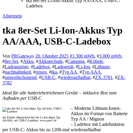
tka 8er-Set Li-Ion-Akkus Typ AA/AAA, USB-C-
Ladebox
Allgemein
tka 8er-Set Li-Ion-Akkus Typ
AA/AAA, USB-C-Ladebox
Von
PRGateway
20. Oktober 2025
#
1.300 mWh
, #
3.000 mWh
,
#
8er-Set
, #
Akku
, #
Akkutechnik
, #
Camping
, #
Köbele
,
#
Ladeanzeige
, #
Ladebox
, #
Ladegerät
, #
Li-Ion
, #
Lithium
,
#
nachhaltigkeit
, #
reisen
, #
tka
, #
Typ AA
, #
Typ AAA
,
#
umweltschonend
, #
USB-C
, #
wiederaufladbar
, #
ZX-3781
, #
ZX-
3782
Ideal für alle batteriebetriebenen Geräte – inklusive Box zum
Aufladen per USB-C
– Moderne Lithium-Ionen-
Akkus im Format von Batterie
tka Köbele Akkutechnik 8er-Set Li-Ion-Akkus Typ
Typ AA / Mignon
AA/AAA, mit USB-C-Ladebox, www.pearl.de
– Ladebox mit Ladefunktion
per USB-C: Akkus bis zu 1200-mal wiederaufladbar