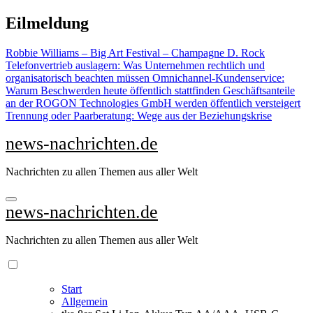
Zu
Eilmeldung
Inhalten
springen
Robbie Williams – Big Art Festival – Champagne D. Rock
Telefonvertrieb auslagern: Was Unternehmen rechtlich und
organisatorisch beachten müssen
Omnichannel-Kundenservice:
Warum Beschwerden heute öffentlich stattfinden
Geschäftsanteile
an der ROGON Technologies GmbH werden öffentlich versteigert
Trennung oder Paarberatung: Wege aus der Beziehungskrise
news-nachrichten.de
Nachrichten zu allen Themen aus aller Welt
news-nachrichten.de
Nachrichten zu allen Themen aus aller Welt
Start
Allgemein