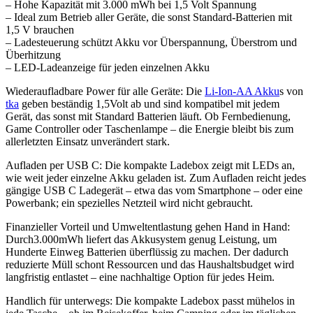
– Hohe Kapazität mit 3.000 mWh bei 1,5 Volt Spannung
– Ideal zum Betrieb aller Geräte, die sonst Standard-Batterien mit
1,5 V brauchen
– Ladesteuerung schützt Akku vor Überspannung, Überstrom und
Überhitzung
– LED-Ladeanzeige für jeden einzelnen Akku
Wiederaufladbare Power für alle Geräte: Die
Li-Ion-AA Akku
s von
tka
geben beständig 1,5Volt ab und sind kompatibel mit jedem
Gerät, das sonst mit Standard Batterien läuft. Ob Fernbedienung,
Game Controller oder Taschenlampe – die Energie bleibt bis zum
allerletzten Einsatz unverändert stark.
Aufladen per USB C: Die kompakte Ladebox zeigt mit LEDs an,
wie weit jeder einzelne Akku geladen ist. Zum Aufladen reicht jedes
gängige USB C Ladegerät – etwa das vom Smartphone – oder eine
Powerbank; ein spezielles Netzteil wird nicht gebraucht.
Finanzieller Vorteil und Umweltentlastung gehen Hand in Hand:
Durch3.000mWh liefert das Akkusystem genug Leistung, um
Hunderte Einweg Batterien überflüssig zu machen. Der dadurch
reduzierte Müll schont Ressourcen und das Haushaltsbudget wird
langfristig entlastet – eine nachhaltige Option für jedes Heim.
Handlich für unterwegs: Die kompakte Ladebox passt mühelos in