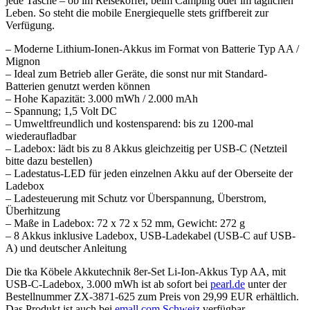
jede Tasche – ob im Reisekoffer, beim Camping oder im täglichen
Leben. So steht die mobile Energiequelle stets griffbereit zur
Verfügung.
– Moderne Lithium-Ionen-Akkus im Format von Batterie Typ AA /
Mignon
– Ideal zum Betrieb aller Geräte, die sonst nur mit Standard-
Batterien genutzt werden können
– Hohe Kapazität: 3.000 mWh / 2.000 mAh
– Spannung; 1,5 Volt DC
– Umweltfreundlich und kostensparend: bis zu 1200-mal
wiederaufladbar
– Ladebox: lädt bis zu 8 Akkus gleichzeitig per USB-C (Netzteil
bitte dazu bestellen)
– Ladestatus-LED für jeden einzelnen Akku auf der Oberseite der
Ladebox
– Ladesteuerung mit Schutz vor Überspannung, Überstrom,
Überhitzung
– Maße in Ladebox: 72 x 72 x 52 mm, Gewicht: 272 g
– 8 Akkus inklusive Ladebox, USB-Ladekabel (USB-C auf USB-
A) und deutscher Anleitung
Die tka Köbele Akkutechnik 8er-Set Li-Ion-Akkus Typ AA, mit
USB-C-Ladebox, 3.000 mWh ist ab sofort bei
pearl.de
unter der
Bestellnummer ZX-3871-625 zum Preis von 29,99 EUR erhältlich.
Das Produkt ist auch bei
emall.com Schweiz
verfügbar.