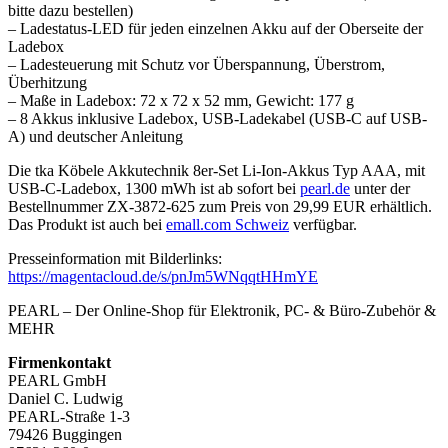
bitte dazu bestellen)
– Ladestatus-LED für jeden einzelnen Akku auf der Oberseite der
Ladebox
– Ladesteuerung mit Schutz vor Überspannung, Überstrom,
Überhitzung
– Maße in Ladebox: 72 x 72 x 52 mm, Gewicht: 177 g
– 8 Akkus inklusive Ladebox, USB-Ladekabel (USB-C auf USB-
A) und deutscher Anleitung
Die tka Köbele Akkutechnik 8er-Set Li-Ion-Akkus Typ AAA, mit
USB-C-Ladebox, 1300 mWh ist ab sofort bei
pearl.de
unter der
Bestellnummer ZX-3872-625 zum Preis von 29,99 EUR erhältlich.
Das Produkt ist auch bei
emall.com Schweiz
verfügbar.
Presseinformation mit Bilderlinks:
https://magentacloud.de/s/pnJm5WNqqtHHmYE
PEARL – Der Online-Shop für Elektronik, PC- & Büro-Zubehör &
MEHR
Firmenkontakt
PEARL GmbH
Daniel C. Ludwig
PEARL-Straße 1-3
79426 Buggingen