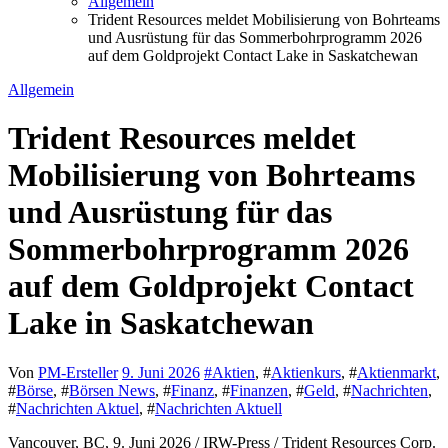
Allgemein
Trident Resources meldet Mobilisierung von Bohrteams
und Ausrüstung für das Sommerbohrprogramm 2026
auf dem Goldprojekt Contact Lake in Saskatchewan
Allgemein
Trident Resources meldet
Mobilisierung von Bohrteams
und Ausrüstung für das
Sommerbohrprogramm 2026
auf dem Goldprojekt Contact
Lake in Saskatchewan
Von
PM-Ersteller
9. Juni 2026
#
Aktien
, #
Aktienkurs
, #
Aktienmarkt
,
#
Börse
, #
Börsen News
, #
Finanz
, #
Finanzen
, #
Geld
, #
Nachrichten
,
#
Nachrichten Aktuel
, #
Nachrichten Aktuell
Vancouver, BC, 9. Juni 2026 / IRW-Press / Trident Resources Corp.