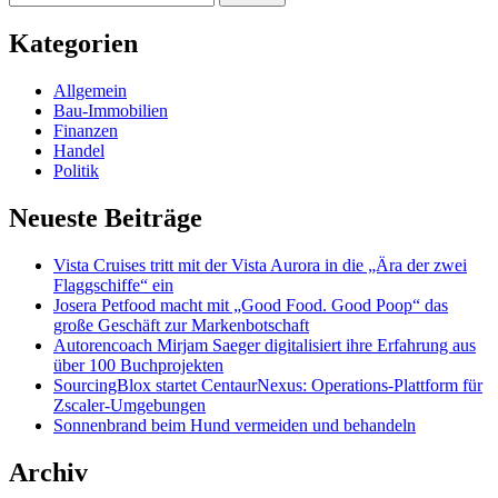
nach:
Kategorien
Allgemein
Bau-Immobilien
Finanzen
Handel
Politik
Neueste Beiträge
Vista Cruises tritt mit der Vista Aurora in die „Ära der zwei
Flaggschiffe“ ein
Josera Petfood macht mit „Good Food. Good Poop“ das
große Geschäft zur Markenbotschaft
Autorencoach Mirjam Saeger digitalisiert ihre Erfahrung aus
über 100 Buchprojekten
SourcingBlox startet CentaurNexus: Operations-Plattform für
Zscaler-Umgebungen
Sonnenbrand beim Hund vermeiden und behandeln
Archiv