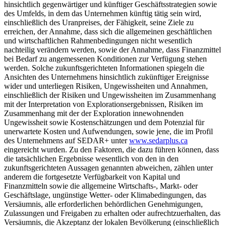
hinsichtlich gegenwärtiger und künftiger Geschäftsstrategien sowie
des Umfelds, in dem das Unternehmen künftig tätig sein wird,
einschließlich des Uranpreises, der Fähigkeit, seine Ziele zu
erreichen, der Annahme, dass sich die allgemeinen geschäftlichen
und wirtschaftlichen Rahmenbedingungen nicht wesentlich
nachteilig verändern werden, sowie der Annahme, dass Finanzmittel
bei Bedarf zu angemessenen Konditionen zur Verfügung stehen
werden. Solche zukunftsgerichteten Informationen spiegeln die
Ansichten des Unternehmens hinsichtlich zukünftiger Ereignisse
wider und unterliegen Risiken, Ungewissheiten und Annahmen,
einschließlich der Risiken und Ungewissheiten im Zusammenhang
mit der Interpretation von Explorationsergebnissen, Risiken im
Zusammenhang mit der der Exploration innewohnenden
Ungewissheit sowie Kostenschätzungen und dem Potenzial für
unerwartete Kosten und Aufwendungen, sowie jene, die im Profil
des Unternehmens auf SEDAR+ unter
www.sedarplus.ca
eingereicht wurden. Zu den Faktoren, die dazu führen können, dass
die tatsächlichen Ergebnisse wesentlich von den in den
zukunftsgerichteten Aussagen genannten abweichen, zählen unter
anderem die fortgesetzte Verfügbarkeit von Kapital und
Finanzmitteln sowie die allgemeine Wirtschafts-, Markt- oder
Geschäftslage, ungünstige Wetter- oder Klimabedingungen, das
Versäumnis, alle erforderlichen behördlichen Genehmigungen,
Zulassungen und Freigaben zu erhalten oder aufrechtzuerhalten, das
Versäumnis, die Akzeptanz der lokalen Bevölkerung (einschließlich