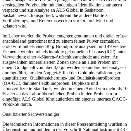
versiegelten Polybeuteln mit eindeutigen Identifikationsnummern
verpackt und zur Analyse an ALS Global in Saskatoon,
Saskatchewan, transportiert, während die andere Hälfte zu
Verifizierungs- und Referenzzwecken vor Ort archiviert und
gelagert wird.
Im Labor werden die Proben entgegengenommen und digital erfasst,
anschließend getrocknet und zu einem feinen Pulver zermahlen.
Gold wird mittels einer 30-g-Brandprobe analysiert, und 49 weitere
Elemente werden mittels induktiv gekoppelten Plasmas (ICP) unter
Verwendung einer 4-Säuren-Aufschlussmethode analysiert. An
ausgewählten mineralisierten Zonen sowie an allen Proben mit
einem Goldgehalt von über 3,0 g/t werden sekundäre Siebanalysen
durchgeführt, um den Nugget-Effekt der Goldmineralisierung zu
quantifizieren. Qualitätssicherungs- und Qualitätskontrollproben
(QA/QC), darunter Feldblindproben, Duplikate und
laborzertifizierte Standards, werden in einem Anteil von mehr als 10
% aller an das Labor übermittelten Proben in den Probenstrom
eingefügt. ALS Global führt außerdem ein eigenes internes QAQC-
Protokoll durch.
Qualifizierter Sachverständiger:
Die technischen Informationen in dieser Pressemitteilung wurden in
Übereinstimmung mit den in der Vorschrift National Instrument 43-