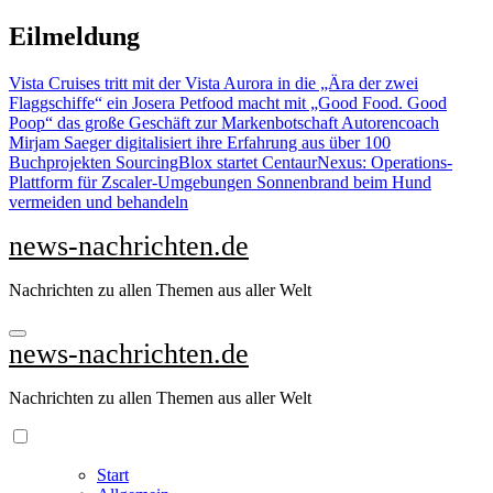
Zu
Eilmeldung
Inhalten
springen
Vista Cruises tritt mit der Vista Aurora in die „Ära der zwei
Flaggschiffe“ ein
Josera Petfood macht mit „Good Food. Good
Poop“ das große Geschäft zur Markenbotschaft
Autorencoach
Mirjam Saeger digitalisiert ihre Erfahrung aus über 100
Buchprojekten
SourcingBlox startet CentaurNexus: Operations-
Plattform für Zscaler-Umgebungen
Sonnenbrand beim Hund
vermeiden und behandeln
news-nachrichten.de
Nachrichten zu allen Themen aus aller Welt
news-nachrichten.de
Nachrichten zu allen Themen aus aller Welt
Start