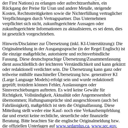
der First Nations) zu erlangen oder aufrechtzuerhalten, ein
Rückgang der Preise für Uran und andere Metalle, steigende
Kosten, Rechtsstreitigkeiten sowie die Nichterfüllung vertraglicher
Verpflichtungen durch Vertragspartner. Das Unternehmen
verpflichtet sich nicht, zukunftsgerichtete Aussagen oder
zukunftsgerichtete Informationen zu aktualisieren, es sei denn, dies
ist gesetzlich vorgeschrieben.
Hinweis/Disclaimer zur Übersetzung (inkl. KI-Unterstützung): Die
Originalmeldung in der Ausgangssprache (in der Regel Englisch) ist
die einzige maßgebliche, autorisierte und rechtsverbindliche
Fassung. Diese deutschsprachige Übersetzung/Zusammenfassung
dient ausschließlich der leichteren Verständlichkeit und kann gekürzt
oder redaktionell verdichtet sein. Die Übersetzung kann ganz oder
teilweise mithilfe maschineller Übersetzung bzw. generativer KI
(Large Language Models) erfolgt sein und wurde redaktionell
geprüft; trotzdem können Fehler, Auslassungen oder
Sinnverschiebungen auftreten. Es wird keine Gewähr für
Richtigkeit, Vollständigkeit, Aktualität oder Angemessenheit
übernommen; Haftungsansprüche sind ausgeschlossen (auch bei
Fahrlässigkeit), maßgeblich ist stets die Originalfassung. Diese
Mitteilung stellt weder eine Kauf- noch eine Verkaufsempfehlung
dar und ersetzt keine rechtliche, steuerliche oder finanzielle
Beratung. Bitte beachten Sie die englische Originalmeldung bzw.
die offiziellen Unterlagen auf
www.sedarplus.ca
,
www.sec.gov
,