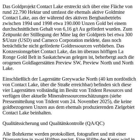
Das Goldprojekt Contact Lake erstreckt sich über eine Fläche von
rund 22.790 Hektar und umfasst die ehemals aktive Goldmine
Contact Lake, aus der während des aktiven Bergbaubetriebs
zwischen 1994 und 1998 etwa 190.000 Unzen Gold bei einem
durchschnittlichen Gehalt von 6,16 g/t Au gefördert wurden. Zum
Zeitpunkt der Stilllegung der Mine lag der Goldpreis bei etwa 300
$/Unze (USD) und Cameco Corporation meldete, dass noch
beträchtliche nicht geförderte Goldressourcen verblieben. Das
Konzessionsgebiet Contact Lake, das im überaus höffigen La
Ronge Gold Belt in Saskatchewan gelegen ist, beherbergt auch die
orogenen Goldlagerstätten Preview SW, Preview North und North
Lake.
Einschließlich der Lagerstätte Greywacke North (40 km nordöstlich
von Contact Lake, über die Straße erreichbar) befinden sich diese
vier Lagerstätten vollständig im Besitz von Trident Resources und
verfügen über aktuelle Mineralressourcenschätzungen (siehe
Pressemitteilung von Trident vom 24. November 2025), die keine
goldbezogenen Unzen aus dem ehemals produzierenden Zielgebiet
Contact Lake beinhalten.
Qualitätssicherung und Qualitätskontrolle (QA/QC)
Alle Bohrkerne werden protokolliert, fotografiert und mit einer
Diamantsäge in zwei Hälften gesägt. Eine Hälfte des Kerns wird in