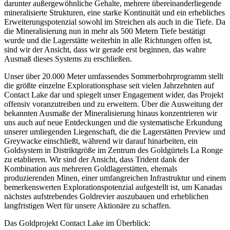
darunter außergewöhnliche Gehalte, mehrere übereinanderliegende
mineralisierte Strukturen, eine starke Kontinuität und ein erhebliches
Erweiterungspotenzial sowohl im Streichen als auch in die Tiefe. Da
die Mineralisierung nun in mehr als 500 Metern Tiefe bestätigt
wurde und die Lagerstätte weiterhin in alle Richtungen offen ist,
sind wir der Ansicht, dass wir gerade erst beginnen, das wahre
Ausmaß dieses Systems zu erschließen.
Unser über 20.000 Meter umfassendes Sommerbohrprogramm stellt
die größte einzelne Explorationsphase seit vielen Jahrzehnten auf
Contact Lake dar und spiegelt unser Engagement wider, das Projekt
offensiv voranzutreiben und zu erweitern. Über die Ausweitung der
bekannten Ausmaße der Mineralisierung hinaus konzentrieren wir
uns auch auf neue Entdeckungen und die systematische Erkundung
unserer umliegenden Liegenschaft, die die Lagerstätten Preview und
Greywacke einschließt, während wir darauf hinarbeiten, ein
Goldsystem in Distriktgröße im Zentrum des Goldgürtels La Ronge
zu etablieren. Wir sind der Ansicht, dass Trident dank der
Kombination aus mehreren Goldlagerstätten, ehemals
produzierenden Minen, einer umfangreichen Infrastruktur und einem
bemerkenswerten Explorationspotenzial aufgestellt ist, um Kanadas
nächstes aufstrebendes Goldrevier auszubauen und erheblichen
langfristigen Wert für unsere Aktionäre zu schaffen.
Das Goldprojekt Contact Lake im Überblick: