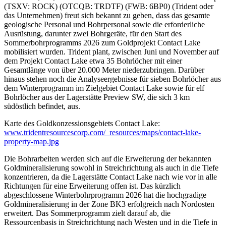
(TSXV: ROCK) (OTCQB: TRDTF) (FWB: 6BP0) (Trident oder
das Unternehmen) freut sich bekannt zu geben, dass das gesamte
geologische Personal und Bohrpersonal sowie die erforderliche
Ausrüstung, darunter zwei Bohrgeräte, für den Start des
Sommerbohrprogramms 2026 zum Goldprojekt Contact Lake
mobilisiert wurden. Trident plant, zwischen Juni und November auf
dem Projekt Contact Lake etwa 35 Bohrlöcher mit einer
Gesamtlänge von über 20.000 Meter niederzubringen. Darüber
hinaus stehen noch die Analyseergebnisse für sieben Bohrlöcher aus
dem Winterprogramm im Zielgebiet Contact Lake sowie für elf
Bohrlöcher aus der Lagerstätte Preview SW, die sich 3 km
südöstlich befindet, aus.
Karte des Goldkonzessionsgebiets Contact Lake:
www.tridentresourcescorp.com/_resources/maps/contact-lake-
property-map.jpg
Die Bohrarbeiten werden sich auf die Erweiterung der bekannten
Goldmineralisierung sowohl in Streichrichtung als auch in die Tiefe
konzentrieren, da die Lagerstätte Contact Lake nach wie vor in alle
Richtungen für eine Erweiterung offen ist. Das kürzlich
abgeschlossene Winterbohrprogramm 2026 hat die hochgradige
Goldmineralisierung in der Zone BK3 erfolgreich nach Nordosten
erweitert. Das Sommerprogramm zielt darauf ab, die
Ressourcenbasis in Streichrichtung nach Westen und in die Tiefe in