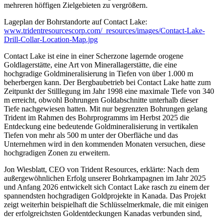
mehreren höffigen Zielgebieten zu vergrößern.
Lageplan der Bohrstandorte auf Contact Lake:
www.tridentresourcescorp.com/_resources/images/Contact-Lake-
Drill-Collar-Location-Map.jpg
Contact Lake ist eine in einer Scherzone lagernde orogene
Goldlagerstätte, eine Art von Minerallagerstätte, die eine
hochgradige Goldmineralisierung in Tiefen von über 1.000 m
beherbergen kann. Der Bergbaubetrieb bei Contact Lake hatte zum
Zeitpunkt der Stilllegung im Jahr 1998 eine maximale Tiefe von 340
m erreicht, obwohl Bohrungen Goldabschnitte unterhalb dieser
Tiefe nachgewiesen hatten. Mit nur begrenzten Bohrungen gelang
Trident im Rahmen des Bohrprogramms im Herbst 2025 die
Entdeckung eine bedeutende Goldmineralisierung in vertikalen
Tiefen von mehr als 500 m unter der Oberfläche und das
Unternehmen wird in den kommenden Monaten versuchen, diese
hochgradigen Zonen zu erweitern.
Jon Wiesblatt, CEO von Trident Resources, erklärte: Nach dem
außergewöhnlichen Erfolg unserer Bohrkampagnen im Jahr 2025
und Anfang 2026 entwickelt sich Contact Lake rasch zu einem der
spannendsten hochgradigen Goldprojekte in Kanada. Das Projekt
zeigt weiterhin beispielhaft die Schlüsselmerkmale, die mit einigen
der erfolgreichsten Goldentdeckungen Kanadas verbunden sind,