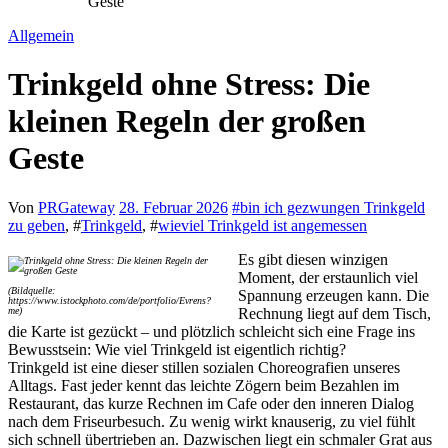
Geste
Allgemein
Trinkgeld ohne Stress: Die
kleinen Regeln der großen
Geste
Von
PRGateway
28. Februar 2026
#
bin ich gezwungen Trinkgeld
zu geben
, #
Trinkgeld
, #
wieviel Trinkgeld ist angemessen
Es gibt diesen winzigen
Moment, der erstaunlich viel
(Bildquelle:
Spannung erzeugen kann. Die
https://www.istockphoto.com/de/portfolio/Evrens?
me)
Rechnung liegt auf dem Tisch,
die Karte ist gezückt – und plötzlich schleicht sich eine Frage ins
Bewusstsein: Wie viel Trinkgeld ist eigentlich richtig?
Trinkgeld ist eine dieser stillen sozialen Choreografien unseres
Alltags. Fast jeder kennt das leichte Zögern beim Bezahlen im
Restaurant, das kurze Rechnen im Cafe oder den inneren Dialog
nach dem Friseurbesuch. Zu wenig wirkt knauserig, zu viel fühlt
sich schnell übertrieben an. Dazwischen liegt ein schmaler Grat aus