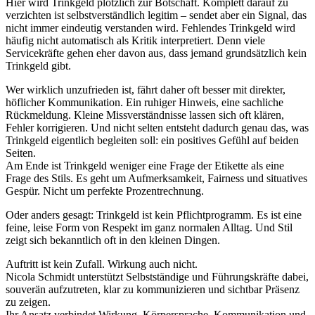
Hier wird Trinkgeld plötzlich zur Botschaft. Komplett darauf zu
verzichten ist selbstverständlich legitim – sendet aber ein Signal, das
nicht immer eindeutig verstanden wird. Fehlendes Trinkgeld wird
häufig nicht automatisch als Kritik interpretiert. Denn viele
Servicekräfte gehen eher davon aus, dass jemand grundsätzlich kein
Trinkgeld gibt.
Wer wirklich unzufrieden ist, fährt daher oft besser mit direkter,
höflicher Kommunikation. Ein ruhiger Hinweis, eine sachliche
Rückmeldung. Kleine Missverständnisse lassen sich oft klären,
Fehler korrigieren. Und nicht selten entsteht dadurch genau das, was
Trinkgeld eigentlich begleiten soll: ein positives Gefühl auf beiden
Seiten.
Am Ende ist Trinkgeld weniger eine Frage der Etikette als eine
Frage des Stils. Es geht um Aufmerksamkeit, Fairness und situatives
Gespür. Nicht um perfekte Prozentrechnung.
Oder anders gesagt: Trinkgeld ist kein Pflichtprogramm. Es ist eine
feine, leise Form von Respekt im ganz normalen Alltag. Und Stil
zeigt sich bekanntlich oft in den kleinen Dingen.
Auftritt ist kein Zufall. Wirkung auch nicht.
Nicola Schmidt unterstützt Selbstständige und Führungskräfte dabei,
souverän aufzutreten, klar zu kommunizieren und sichtbar Präsenz
zu zeigen.
Ihr Ansatz verbindet Wirkung, Körpersprache, Kommunikation und