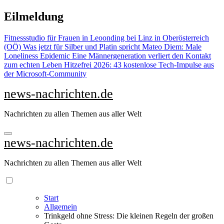
Zu
Eilmeldung
Inhalten
springen
Fitnessstudio für Frauen in Leoonding bei Linz in Oberösterreich
(OÖ)
Was jetzt für Silber und Platin spricht
Mateo Diem: Male
Loneliness Epidemic
Eine Männergeneration verliert den Kontakt
zum echten Leben
Hitzefrei 2026: 43 kostenlose Tech-Impulse aus
der Microsoft-Community
news-nachrichten.de
Nachrichten zu allen Themen aus aller Welt
news-nachrichten.de
Nachrichten zu allen Themen aus aller Welt
Start
Allgemein
Trinkgeld ohne Stress: Die kleinen Regeln der großen