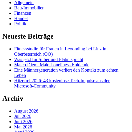
Allgemein
Bau-Immobilien
Finanzen
Handel
Politik
Neueste Beiträge
Fitnessstudio für Frauen in Leoonding bei Linz in
Oberösterreich (OÖ)
Was jetzt für Silber und Platin spricht
Mateo Diem: Male Loneliness Epidemic
Eine Männergeneration verliert den Kontakt zum echten
Leben
Hitzefrei 2026: 43 kostenlose Tech-Impulse aus der
Microsoft-Community
Archiv
August 2026
Juli 2026
Juni 2026
Mai 2026