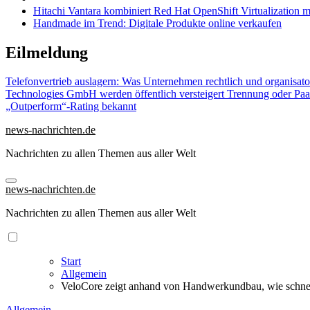
Hitachi Vantara kombiniert Red Hat OpenShift Virtualization 
Handmade im Trend: Digitale Produkte online verkaufen
Zu
Eilmeldung
Inhalten
springen
Telefonvertrieb auslagern: Was Unternehmen rechtlich und organisat
Technologies GmbH werden öffentlich versteigert
Trennung oder Paa
„Outperform“-Rating bekannt
news-nachrichten.de
Nachrichten zu allen Themen aus aller Welt
news-nachrichten.de
Nachrichten zu allen Themen aus aller Welt
Start
Allgemein
VeloCore zeigt anhand von Handwerkundbau, wie schnel
Allgemein