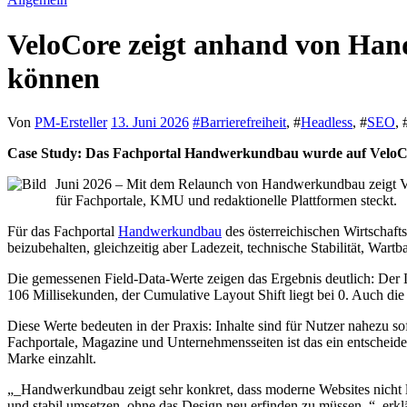
VeloCore zeigt anhand von Han
können
Von
PM-Ersteller
13. Juni 2026
#
Barrierefreiheit
, #
Headless
, #
SEO
, 
Case Study: Das Fachportal Handwerkundbau wurde auf VeloCor
Juni 2026 – Mit dem Relaunch von Handwerkundbau zeigt Velo
für Fachportale, KMU und redaktionelle Plattformen steckt.
Für das Fachportal
Handwerkundbau
des österreichischen Wirtschaft
beizubehalten, gleichzeitig aber Ladezeit, technische Stabilität, Wartb
Die gemessenen Field-Data-Werte zeigen das Ergebnis deutlich: Der Lar
106 Millisekunden, der Cumulative Layout Shift liegt bei 0. Auch die 
Diese Werte bedeuten in der Praxis: Inhalte sind für Nutzer nahezu so
Fachportale, Magazine und Unternehmensseiten ist das ein entscheide
Marke einzahlt.
„_Handwerkundbau zeigt sehr konkret, dass moderne Websites nicht la
und stabil umsetzen, ohne das Design neu erfinden zu müssen_“, erk