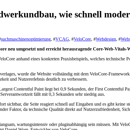
dwerkundbau, wie schnell modern
#
suchmaschinenoptimierung
, #
VCAG
, #
VeloCore
, #
Webdesign
, #
Webs
e neu umgesetzt und erreicht herausragende Core-Web-Vitals-Wer
Core anhand eines konkreten Praxisbeispiels, welches technische Pot
sverlages, wurde die Website vollständig mit dem VeloCore-Framework 
arkeit und Nutzererlebnis deutlich zu verbessern.
gest Contentful Paint liegt bei 0,9 Sekunden, der First Contentful Pain
Serverantwortzeit fällt mit 0,3 Sekunden sehr niedrig aus.
fort sichtbar, die Seite reagiert schnell auf Eingaben und es gibt kei
nder Faktor, da technische Qualität direkt auf Nutzerzufriedenheit, Si
ngsam, wartungsintensiv oder pluginabhängig sein müssen. Mit VeloCor
lärt Daniel Wom, Entwickler von VeloCore.