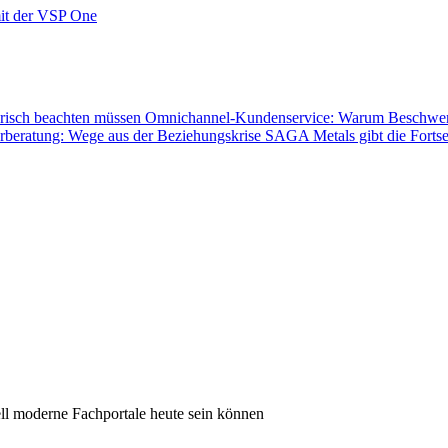
mit der VSP One
orisch beachten müssen
Omnichannel-Kundenservice: Warum Beschwerden
rberatung: Wege aus der Beziehungskrise
SAGA Metals gibt die Fortse
l moderne Fachportale heute sein können