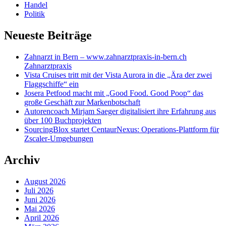
Handel
Politik
Neueste Beiträge
Zahnarzt in Bern – www.zahnarztpraxis-in-bern.ch
Zahnarztpraxis
Vista Cruises tritt mit der Vista Aurora in die „Ära der zwei
Flaggschiffe“ ein
Josera Petfood macht mit „Good Food. Good Poop“ das
große Geschäft zur Markenbotschaft
Autorencoach Mirjam Saeger digitalisiert ihre Erfahrung aus
über 100 Buchprojekten
SourcingBlox startet CentaurNexus: Operations-Plattform für
Zscaler-Umgebungen
Archiv
August 2026
Juli 2026
Juni 2026
Mai 2026
April 2026