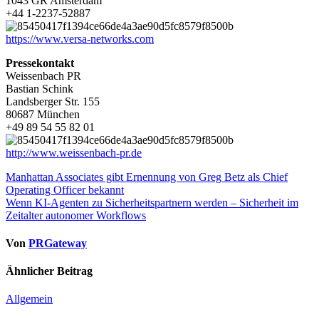
1043 GR Amsterdam
+44 1-2237-52887
https://www.versa-networks.com
Pressekontakt
Weissenbach PR
Bastian Schink
Landsberger Str. 155
80687 München
+49 89 54 55 82 01
http://www.weissenbach-pr.de
Beitragsnavigation
Manhattan Associates gibt Ernennung von Greg Betz als Chief
Operating Officer bekannt
Wenn KI-Agenten zu Sicherheitspartnern werden – Sicherheit im
Zeitalter autonomer Workflows
Von
PRGateway
Ähnlicher Beitrag
Allgemein