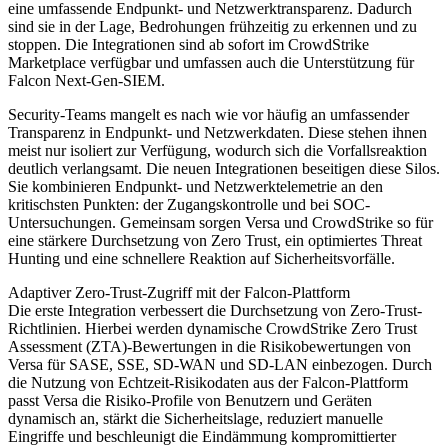
eine umfassende Endpunkt- und Netzwerktransparenz. Dadurch
sind sie in der Lage, Bedrohungen frühzeitig zu erkennen und zu
stoppen. Die Integrationen sind ab sofort im CrowdStrike
Marketplace verfügbar und umfassen auch die Unterstützung für
Falcon Next-Gen-SIEM.
Security-Teams mangelt es nach wie vor häufig an umfassender
Transparenz in Endpunkt- und Netzwerkdaten. Diese stehen ihnen
meist nur isoliert zur Verfügung, wodurch sich die Vorfallsreaktion
deutlich verlangsamt. Die neuen Integrationen beseitigen diese Silos.
Sie kombinieren Endpunkt- und Netzwerktelemetrie an den
kritischsten Punkten: der Zugangskontrolle und bei SOC-
Untersuchungen. Gemeinsam sorgen Versa und CrowdStrike so für
eine stärkere Durchsetzung von Zero Trust, ein optimiertes Threat
Hunting und eine schnellere Reaktion auf Sicherheitsvorfälle.
Adaptiver Zero-Trust-Zugriff mit der Falcon-Plattform
Die erste Integration verbessert die Durchsetzung von Zero-Trust-
Richtlinien. Hierbei werden dynamische CrowdStrike Zero Trust
Assessment (ZTA)-Bewertungen in die Risikobewertungen von
Versa für SASE, SSE, SD-WAN und SD-LAN einbezogen. Durch
die Nutzung von Echtzeit-Risikodaten aus der Falcon-Plattform
passt Versa die Risiko-Profile von Benutzern und Geräten
dynamisch an, stärkt die Sicherheitslage, reduziert manuelle
Eingriffe und beschleunigt die Eindämmung kompromittierter