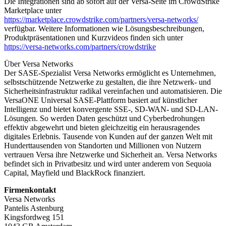
Die Integrationen sind ab sofort auf der Versa-Seite im CrowdStrike
Marketplace unter
https://marketplace.crowdstrike.com/partners/versa-networks/
verfügbar. Weitere Informationen wie Lösungsbeschreibungen,
Produktpräsentationen und Kurzvideos finden sich unter
https://versa-networks.com/partners/crowdstrike
Über Versa Networks
Der SASE-Spezialist Versa Networks ermöglicht es Unternehmen,
selbstschützende Netzwerke zu gestalten, die ihre Netzwerk- und
Sicherheitsinfrastruktur radikal vereinfachen und automatisieren. Die
VersaONE Universal SASE-Plattform basiert auf künstlicher
Intelligenz und bietet konvergente SSE-, SD-WAN- und SD-LAN-
Lösungen. So werden Daten geschützt und Cyberbedrohungen
effektiv abgewehrt und bieten gleichzeitig ein herausragendes
digitales Erlebnis. Tausende von Kunden auf der ganzen Welt mit
Hunderttausenden von Standorten und Millionen von Nutzern
vertrauen Versa ihre Netzwerke und Sicherheit an. Versa Networks
befindet sich in Privatbesitz und wird unter anderem von Sequoia
Capital, Mayfield und BlackRock finanziert.
Firmenkontakt
Versa Networks
Pantelis Astenburg
Kingsfordweg 151