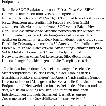
Endpunkte.
Schnellere SOC-Reaktionszeiten mit Falcon Next-Gen-SIEM
Die zweite Integration führt Versas umfangreiche
Netzwerktelemetrie von WAN-Edge, Cloud und Remote-Standorten
bis zu Benutzern und Geräten mit Falcon Next-Gen-SIEM
zusammen. Als Motor des modernen SOC vereint Falcon Next-
Gen-SIEM das umfassende Sicherheitsökosystem der Kunden mit
den Primärdaten, nativen Bedrohungsinformationen und KI-
gestützten Erkennungs- und Reaktionsfunktionen von CrowdStrike.
Durch die Erfassung von mehr als 50 Arten von Protokollen, etwa
Firewall-Ereignisse, Datenverkehr, Anwendungsverhalten und SD-
WAN-Metriken, können SOC-Teams Endpunkt- und
Netzwerkdaten an einem Ort korrelieren, Silos überwinden,
Untersuchungen beschleunigen und die Compliance stärken.
„Die beiden Integrationen lösen ein seit langem bestehendes
Sicherheitsproblem: isolierte Daten, die den Einblick in das
tatsächliche Risiko erschweren“, so Anusha Vaidyanathan, Senior
Director of Product Management bei Versa. „Die Kombination von
Endpunkt- und Netzwerkdaten im entscheidenden Moment und
dort, wo sie am wirkungsvollsten sind, führt zu fundierten
Entscheidungen und mehr Sicherheit. Deshalb ist unsere
Zusammenarbeit mit CrowdStrike so überaus wertvoll.“