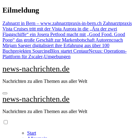
Zu
Eilmeldung
Inhalten
springen
Zahnarzt in Bern – www.zahnarztpraxis-in-bern.ch Zahnarztpraxis
Vista Cruises tritt mit der Vista Aurora in die „Ära der zwei
Flaggschiffe“ ein
Josera Petfood macht mit „Good Food. Good
Poop“ das große Geschäft zur Markenbotschaft
Autorencoach
Mirjam Saeger digitalisiert ihre Erfahrung aus über 100
Buchprojekten
SourcingBlox startet CentaurNexus: Operations-
Plattform für Zscaler-Umgebungen
news-nachrichten.de
Nachrichten zu allen Themen aus aller Welt
news-nachrichten.de
Nachrichten zu allen Themen aus aller Welt
Start