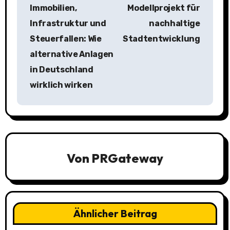
Immobilien,
Modellprojekt für
e
Infrastruktur und
nachhaltige
i
Steuerfallen: Wie
Stadtentwicklung
alternative Anlagen
t
in Deutschland
r
wirklich wirken
a
g
s
Von
PRGateway
n
a
v
Ähnlicher Beitrag
i