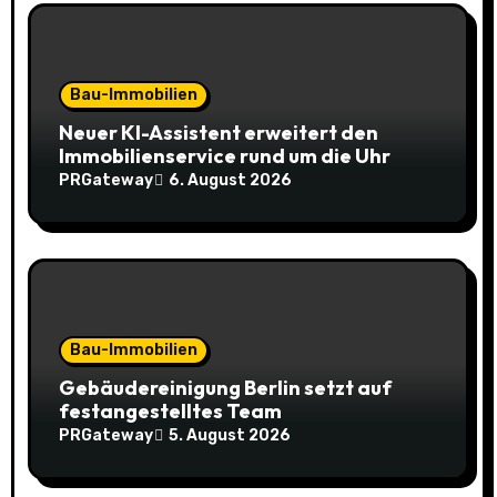
g
a
Bau-Immobilien
t
Neuer KI-Assistent erweitert den
Immobilienservice rund um die Uhr
i
PRGateway
6. August 2026
o
n
Bau-Immobilien
Gebäudereinigung Berlin setzt auf
festangestelltes Team
PRGateway
5. August 2026