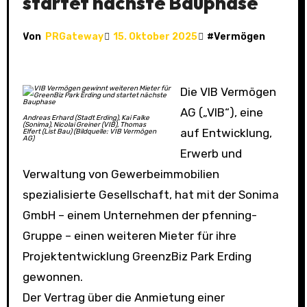
startet nächste Bauphase
Von
PRGateway
15. Oktober 2025
#
Vermögen
Die VIB Vermögen
AG („VIB“), eine
Andreas Erhard (Stadt Erding), Kai Falke
(Sonima), Nicolai Greiner (VIB), Thomas
auf Entwicklung,
Elfert (List Bau) (Bildquelle: VIB Vermögen
AG)
Erwerb und
Verwaltung von Gewerbeimmobilien
spezialisierte Gesellschaft, hat mit der Sonima
GmbH – einem Unternehmen der pfenning-
Gruppe – einen weiteren Mieter für ihre
Projektentwicklung GreenzBiz Park Erding
gewonnen.
Der Vertrag über die Anmietung einer