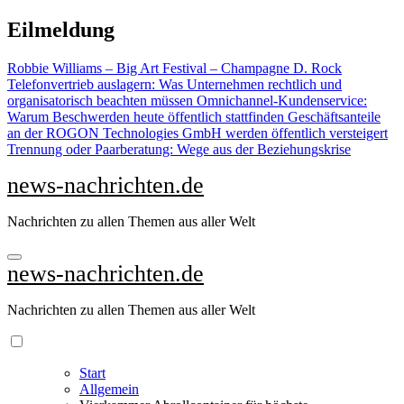
Zu
Eilmeldung
Inhalten
springen
Robbie Williams – Big Art Festival – Champagne D. Rock
Telefonvertrieb auslagern: Was Unternehmen rechtlich und
organisatorisch beachten müssen
Omnichannel-Kundenservice:
Warum Beschwerden heute öffentlich stattfinden
Geschäftsanteile
an der ROGON Technologies GmbH werden öffentlich versteigert
Trennung oder Paarberatung: Wege aus der Beziehungskrise
news-nachrichten.de
Nachrichten zu allen Themen aus aller Welt
news-nachrichten.de
Nachrichten zu allen Themen aus aller Welt
Start
Allgemein