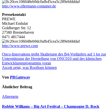
http://www.ellermann-container.de
Pressekontakt
PREWE
Michael Endulat
Goldberger Str. 12
27580 Bremerhaven
0471 4817444
http://www.prewe.com
Beitragsnavigation
Onco-Innovations treibt Skalierung des B4-Vorläufers auf 1 kg zur
Unterstützung der Herstellung von ONC010 und des klinischen
Entwicklungsprogramms voran
Ascott zeigt, was Rooftops können
Von
PRGateway
Ähnlicher Beitrag
Allgemein
Robbie Williams – Big Art Festival – Champagne D. Rock