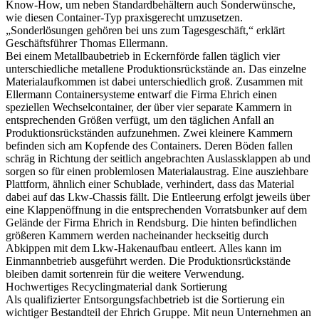
Know-How, um neben Standardbehältern auch Sonderwünsche,
wie diesen Container-Typ praxisgerecht umzusetzen.
„Sonderlösungen gehören bei uns zum Tagesgeschäft,“ erklärt
Geschäftsführer Thomas Ellermann.
Bei einem Metallbaubetrieb in Eckernförde fallen täglich vier
unterschiedliche metallene Produktionsrückstände an. Das einzelne
Materialaufkommen ist dabei unterschiedlich groß. Zusammen mit
Ellermann Containersysteme entwarf die Firma Ehrich einen
speziellen Wechselcontainer, der über vier separate Kammern in
entsprechenden Größen verfügt, um den täglichen Anfall an
Produktionsrückständen aufzunehmen. Zwei kleinere Kammern
befinden sich am Kopfende des Containers. Deren Böden fallen
schräg in Richtung der seitlich angebrachten Auslassklappen ab und
sorgen so für einen problemlosen Materialaustrag. Eine ausziehbare
Plattform, ähnlich einer Schublade, verhindert, dass das Material
dabei auf das Lkw-Chassis fällt. Die Entleerung erfolgt jeweils über
eine Klappenöffnung in die entsprechenden Vorratsbunker auf dem
Gelände der Firma Ehrich in Rendsburg. Die hinten befindlichen
größeren Kammern werden nacheinander heckseitig durch
Abkippen mit dem Lkw-Hakenaufbau entleert. Alles kann im
Einmannbetrieb ausgeführt werden. Die Produktionsrückstände
bleiben damit sortenrein für die weitere Verwendung.
Hochwertiges Recyclingmaterial dank Sortierung
Als qualifizierter Entsorgungsfachbetrieb ist die Sortierung ein
wichtiger Bestandteil der Ehrich Gruppe. Mit neun Unternehmen an