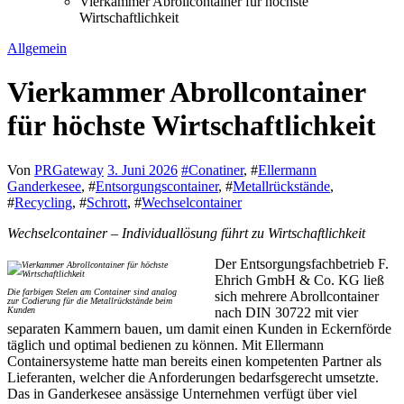
Vierkammer Abrollcontainer für höchste
Wirtschaftlichkeit
Allgemein
Vierkammer Abrollcontainer
für höchste Wirtschaftlichkeit
Von
PRGateway
3. Juni 2026
#
Conatiner
, #
Ellermann
Ganderkesee
, #
Entsorgungscontainer
, #
Metallrückstände
,
#
Recycling
, #
Schrott
, #
Wechselcontainer
Wechselcontainer – Individuallösung führt zu Wirtschaftlichkeit
Der Entsorgungsfachbetrieb F.
Ehrich GmbH & Co. KG ließ
Die farbigen Stelen am Container sind analog
sich mehrere Abrollcontainer
zur Codierung für die Metallrückstände beim
Kunden
nach DIN 30722 mit vier
separaten Kammern bauen, um damit einen Kunden in Eckernförde
täglich und optimal bedienen zu können. Mit Ellermann
Containersysteme hatte man bereits einen kompetenten Partner als
Lieferanten, welcher die Anforderungen bedarfsgerecht umsetzte.
Das in Ganderkesee ansässige Unternehmen verfügt über viel