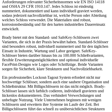
Anforderungen relevanter Sicherheitsnormen wie EN ISO 14118
und OSHA 29 CFR 1910.147. Jedes Schloss ist eindeutig
nummeriert, dokumentiert und kann individuell graviert werden,
sodass jederzeit nachvollziehbar ist, welche Person oder Abteilung
welches Schloss verwendet. Die Materialien sind robust,
korrosionsbeständig und für den harten industriellen Dauereinsatz
entwickelt.
Brady bietet mit den Standard- und SafeKey-Schlössern zwei
Varianten, die sich in der Praxis bewährt haben. Standard-Schlösser
sind besonders robust, individuell nummeriert und für den täglichen
Einsatz in Industrie, Wartung und Labor geeignet. SafeKey-
Schlösser bieten darüber hinaus bis zu 100.000 Schließvarianten,
flexible Erweiterungsmöglichkeiten und optional individuelle
FacePrint-Designs wie Logos oder Schriftzüge. Beide Varianten
sorgen für Sicherheit, klare Strukturen und Nachvollziehbarkeit.
Ein professionelles Lockout-Tagout System erfordert nicht nur
hochwertige Schlösser, sondern auch eine saubere Organisation und
Schließstruktur. Mit Billigschlössern ist das nicht möglich. Brady-
Schlösser lassen sich farblich codieren, individuell gravieren und
lückenlos dokumentieren. Das verhindert Verwechslungen und
unbefugte Nutzung. Viele Unternehmen beginnen mit wenigen
Schlössern und erweitern ihre Systeme im Laufe der Zeit. Bei
Billigschlössern führt das schnell zu unübersichtlichen Strukturen