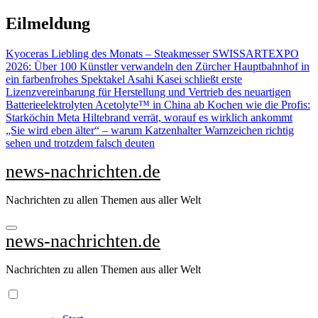
Zu
Eilmeldung
Inhalten
springen
Kyoceras Liebling des Monats – Steakmesser
SWISSARTEXPO
2026: Über 100 Künstler verwandeln den Zürcher Hauptbahnhof in
ein farbenfrohes Spektakel
Asahi Kasei schließt erste
Lizenzvereinbarung für Herstellung und Vertrieb des neuartigen
Batterieelektrolyten Acetolyte™ in China ab
Kochen wie die Profis:
Starköchin Meta Hiltebrand verrät, worauf es wirklich ankommt
„Sie wird eben älter“ – warum Katzenhalter Warnzeichen richtig
sehen und trotzdem falsch deuten
news-nachrichten.de
Nachrichten zu allen Themen aus aller Welt
news-nachrichten.de
Nachrichten zu allen Themen aus aller Welt