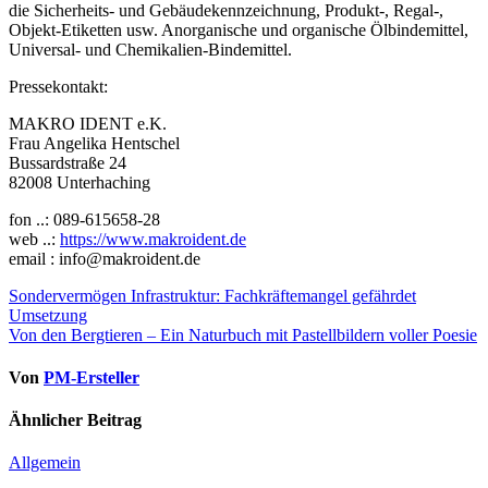
die Sicherheits- und Gebäudekennzeichnung, Produkt-, Regal-,
Objekt-Etiketten usw. Anorganische und organische Ölbindemittel,
Universal- und Chemikalien-Bindemittel.
Pressekontakt:
MAKRO IDENT e.K.
Frau Angelika Hentschel
Bussardstraße 24
82008 Unterhaching
fon ..: 089-615658-28
web ..:
https://www.makroident.de
email : info@makroident.de
Beitragsnavigation
Sondervermögen Infrastruktur: Fachkräftemangel gefährdet
Umsetzung
Von den Bergtieren – Ein Naturbuch mit Pastellbildern voller Poesie
Von
PM-Ersteller
Ähnlicher Beitrag
Allgemein