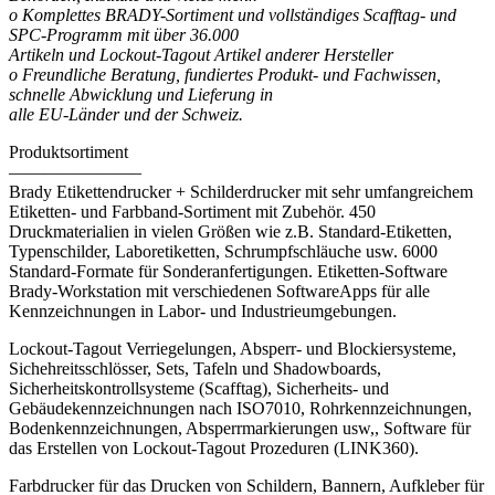
o Komplettes BRADY-Sortiment und vollständiges Scafftag- und
SPC-Programm mit über 36.000
Artikeln und Lockout-Tagout Artikel anderer Hersteller
o Freundliche Beratung, fundiertes Produkt- und Fachwissen,
schnelle Abwicklung und Lieferung in
alle EU-Länder und der Schweiz.
Produktsortiment
———————–
Brady Etikettendrucker + Schilderdrucker mit sehr umfangreichem
Etiketten- und Farbband-Sortiment mit Zubehör. 450
Druckmaterialien in vielen Größen wie z.B. Standard-Etiketten,
Typenschilder, Laboretiketten, Schrumpfschläuche usw. 6000
Standard-Formate für Sonderanfertigungen. Etiketten-Software
Brady-Workstation mit verschiedenen SoftwareApps für alle
Kennzeichnungen in Labor- und Industrieumgebungen.
Lockout-Tagout Verriegelungen, Absperr- und Blockiersysteme,
Sichehreitsschlösser, Sets, Tafeln und Shadowboards,
Sicherheitskontrollsysteme (Scafftag), Sicherheits- und
Gebäudekennzeichnungen nach ISO7010, Rohrkennzeichnungen,
Bodenkennzeichnungen, Absperrmarkierungen usw,, Software für
das Erstellen von Lockout-Tagout Prozeduren (LINK360).
Farbdrucker für das Drucken von Schildern, Bannern, Aufkleber für