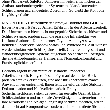
ohne Planbarkeit. SafeKey-Schlösser hingegen ermöglichen den
Aufbau standortübergreifender Systeme mit klar dokumentierten
Schließplänen und eindeutiger Zuordnung. So bleibt die Kontrolle
langfristig erhalten.
MAKRO IDENT ist zertifizierter Brady-Distributor und GOLD-
Expert Partner mit fast 20 Jahren Erfahrung in der Arbeitssicherheit.
Das Unternehmen bietet nicht nur geprüfte Sicherheitsschlösser und
Schließsysteme, sondern auch die passende Infrastruktur wie
Lockout-Stationen, Kontrollcenter, Tagout-Anhänger sowie
individuell bedruckte Shadowboards und Whiteboards. Auf Wunsch
werden strukturierte Schließpläne erstellt, Gravuren umgesetzt und
standortübergreifende Systeme aufgebaut. So entstehen Lösungen,
die alle Anforderungen an Transparenz, Normenkonformität und
Praxistauglichkeit erfüllen.
Lockout-Tagout ist ein zentraler Bestandteil moderner
Arbeitssicherheit. Billigschlösser mögen auf den ersten Blick
preislich attraktiv erscheinen, sind aber für sicherheitsrelevante
Anwendungen ungeeignet. Ihnen fehlt die erforderliche Stabilität,
Dokumentation und Nachvollziehbarkeit. Brady
Sicherheitsschlösser stehen dagegen für geprüfte Qualität, klare
Schließstrukturen und maximale Zuverlässigkeit. Unternehmen, die
ihre Mitarbeiter und Anlagen langfristig schützen möchten, setzen
daher nicht auf Kompromisse, sondern auf dokumentierte Sicherheit