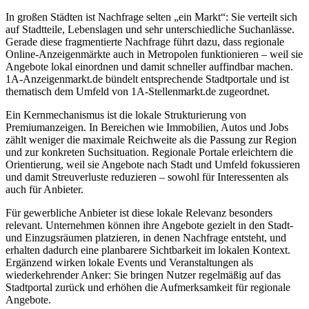
In großen Städten ist Nachfrage selten „ein Markt“: Sie verteilt sich
auf Stadtteile, Lebenslagen und sehr unterschiedliche Suchanlässe.
Gerade diese fragmentierte Nachfrage führt dazu, dass regionale
Online-Anzeigenmärkte auch in Metropolen funktionieren – weil sie
Angebote lokal einordnen und damit schneller auffindbar machen.
1A-Anzeigenmarkt.de bündelt entsprechende Stadtportale und ist
thematisch dem Umfeld von 1A-Stellenmarkt.de zugeordnet.
Ein Kernmechanismus ist die lokale Strukturierung von
Premiumanzeigen. In Bereichen wie Immobilien, Autos und Jobs
zählt weniger die maximale Reichweite als die Passung zur Region
und zur konkreten Suchsituation. Regionale Portale erleichtern die
Orientierung, weil sie Angebote nach Stadt und Umfeld fokussieren
und damit Streuverluste reduzieren – sowohl für Interessenten als
auch für Anbieter.
Für gewerbliche Anbieter ist diese lokale Relevanz besonders
relevant. Unternehmen können ihre Angebote gezielt in den Stadt-
und Einzugsräumen platzieren, in denen Nachfrage entsteht, und
erhalten dadurch eine planbarere Sichtbarkeit im lokalen Kontext.
Ergänzend wirken lokale Events und Veranstaltungen als
wiederkehrender Anker: Sie bringen Nutzer regelmäßig auf das
Stadtportal zurück und erhöhen die Aufmerksamkeit für regionale
Angebote.