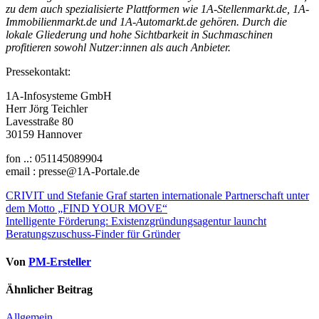
zu dem auch spezialisierte Plattformen wie 1A-Stellenmarkt.de, 1A-
Immobilienmarkt.de und 1A-Automarkt.de gehören. Durch die
lokale Gliederung und hohe Sichtbarkeit in Suchmaschinen
profitieren sowohl Nutzer:innen als auch Anbieter.
Pressekontakt:
1A-Infosysteme GmbH
Herr Jörg Teichler
Lavesstraße 80
30159 Hannover
fon ..: 051145089904
email : presse@1A-Portale.de
Beitragsnavigation
CRIVIT und Stefanie Graf starten internationale Partnerschaft unter
dem Motto „FIND YOUR MOVE“
Intelligente Förderung: Existenzgründungsagentur launcht
Beratungszuschuss-Finder für Gründer
Von
PM-Ersteller
Ähnlicher Beitrag
Allgemein