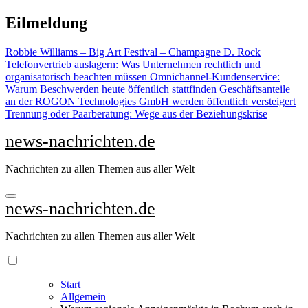
Zu
Eilmeldung
Inhalten
springen
Robbie Williams – Big Art Festival – Champagne D. Rock
Telefonvertrieb auslagern: Was Unternehmen rechtlich und
organisatorisch beachten müssen
Omnichannel-Kundenservice:
Warum Beschwerden heute öffentlich stattfinden
Geschäftsanteile
an der ROGON Technologies GmbH werden öffentlich versteigert
Trennung oder Paarberatung: Wege aus der Beziehungskrise
news-nachrichten.de
Nachrichten zu allen Themen aus aller Welt
news-nachrichten.de
Nachrichten zu allen Themen aus aller Welt
Start
Allgemein