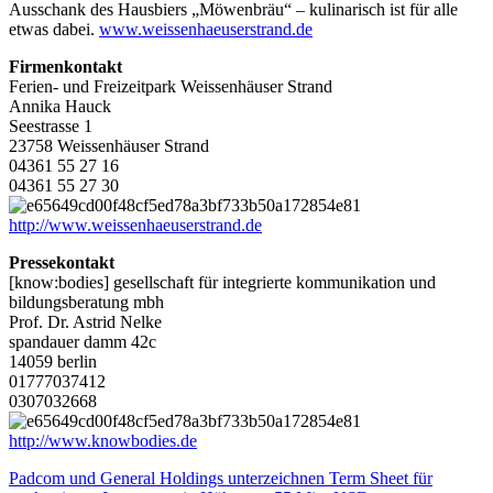
Ausschank des Hausbiers „Möwenbräu“ – kulinarisch ist für alle
etwas dabei.
www.weissenhaeuserstrand.de
Firmenkontakt
Ferien- und Freizeitpark Weissenhäuser Strand
Annika Hauck
Seestrasse 1
23758 Weissenhäuser Strand
04361 55 27 16
04361 55 27 30
http://www.weissenhaeuserstrand.de
Pressekontakt
[know:bodies] gesellschaft für integrierte kommunikation und
bildungsberatung mbh
Prof. Dr. Astrid Nelke
spandauer damm 42c
14059 berlin
01777037412
0307032668
http://www.knowbodies.de
Beitragsnavigation
Padcom und General Holdings unterzeichnen Term Sheet für