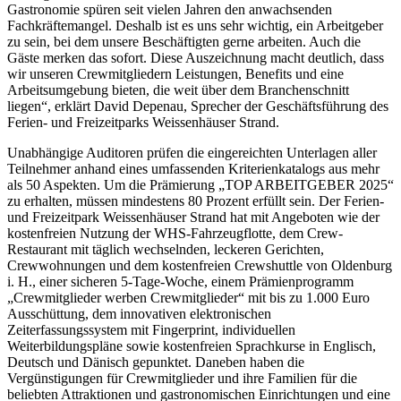
Gastronomie spüren seit vielen Jahren den anwachsenden
Fachkräftemangel. Deshalb ist es uns sehr wichtig, ein Arbeitgeber
zu sein, bei dem unsere Beschäftigten gerne arbeiten. Auch die
Gäste merken das sofort. Diese Auszeichnung macht deutlich, dass
wir unseren Crewmitgliedern Leistungen, Benefits und eine
Arbeitsumgebung bieten, die weit über dem Branchenschnitt
liegen“, erklärt David Depenau, Sprecher der Geschäftsführung des
Ferien- und Freizeitparks Weissenhäuser Strand.
Unabhängige Auditoren prüfen die eingereichten Unterlagen aller
Teilnehmer anhand eines umfassenden Kriterienkatalogs aus mehr
als 50 Aspekten. Um die Prämierung „TOP ARBEITGEBER 2025“
zu erhalten, müssen mindestens 80 Prozent erfüllt sein. Der Ferien-
und Freizeitpark Weissenhäuser Strand hat mit Angeboten wie der
kostenfreien Nutzung der WHS-Fahrzeugflotte, dem Crew-
Restaurant mit täglich wechselnden, leckeren Gerichten,
Crewwohnungen und dem kostenfreien Crewshuttle von Oldenburg
i. H., einer sicheren 5-Tage-Woche, einem Prämienprogramm
„Crewmitglieder werben Crewmitglieder“ mit bis zu 1.000 Euro
Ausschüttung, dem innovativen elektronischen
Zeiterfassungssystem mit Fingerprint, individuellen
Weiterbildungspläne sowie kostenfreien Sprachkurse in Englisch,
Deutsch und Dänisch gepunktet. Daneben haben die
Vergünstigungen für Crewmitglieder und ihre Familien für die
beliebten Attraktionen und gastronomischen Einrichtungen und eine