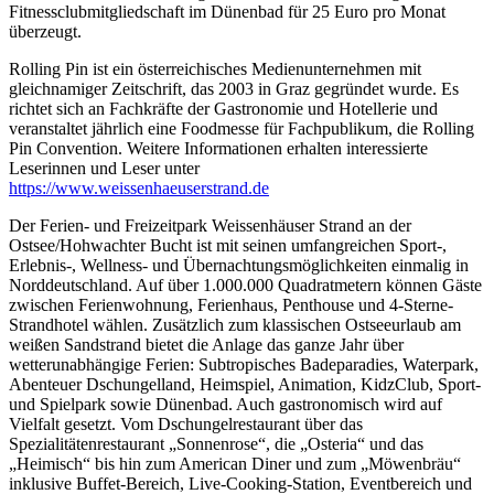
Fitnessclubmitgliedschaft im Dünenbad für 25 Euro pro Monat
überzeugt.
Rolling Pin ist ein österreichisches Medienunternehmen mit
gleichnamiger Zeitschrift, das 2003 in Graz gegründet wurde. Es
richtet sich an Fachkräfte der Gastronomie und Hotellerie und
veranstaltet jährlich eine Foodmesse für Fachpublikum, die Rolling
Pin Convention. Weitere Informationen erhalten interessierte
Leserinnen und Leser unter
https://www.weissenhaeuserstrand.de
Der Ferien- und Freizeitpark Weissenhäuser Strand an der
Ostsee/Hohwachter Bucht ist mit seinen umfangreichen Sport-,
Erlebnis-, Wellness- und Übernachtungsmöglichkeiten einmalig in
Norddeutschland. Auf über 1.000.000 Quadratmetern können Gäste
zwischen Ferienwohnung, Ferienhaus, Penthouse und 4-Sterne-
Strandhotel wählen. Zusätzlich zum klassischen Ostseeurlaub am
weißen Sandstrand bietet die Anlage das ganze Jahr über
wetterunabhängige Ferien: Subtropisches Badeparadies, Waterpark,
Abenteuer Dschungelland, Heimspiel, Animation, KidzClub, Sport-
und Spielpark sowie Dünenbad. Auch gastronomisch wird auf
Vielfalt gesetzt. Vom Dschungelrestaurant über das
Spezialitätenrestaurant „Sonnenrose“, die „Osteria“ und das
„Heimisch“ bis hin zum American Diner und zum „Möwenbräu“
inklusive Buffet-Bereich, Live-Cooking-Station, Eventbereich und