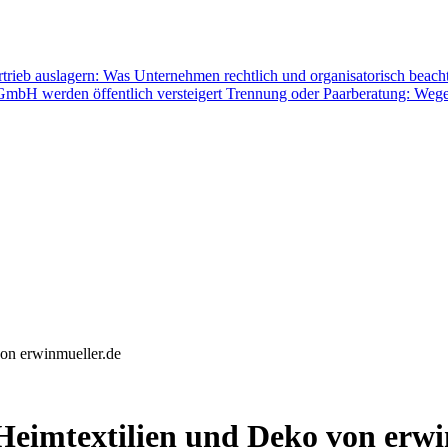
rtrieb auslagern: Was Unternehmen rechtlich und organisatorisch beac
mbH werden öffentlich versteigert
Trennung oder Paarberatung: Wege
on erwinmueller.de
Heimtextilien und Deko von erwi