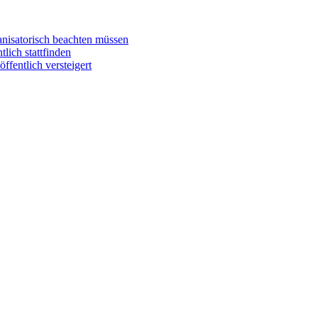
anisatorisch beachten müssen
ich stattfinden
entlich versteigert