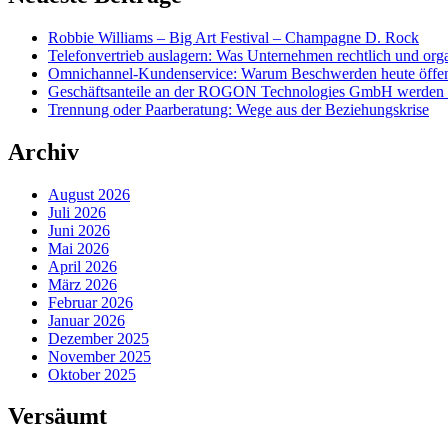
Robbie Williams – Big Art Festival – Champagne D. Rock
Telefonvertrieb auslagern: Was Unternehmen rechtlich und org
Omnichannel-Kundenservice: Warum Beschwerden heute öffentl
Geschäftsanteile an der ROGON Technologies GmbH werden öff
Trennung oder Paarberatung: Wege aus der Beziehungskrise
Archiv
August 2026
Juli 2026
Juni 2026
Mai 2026
April 2026
März 2026
Februar 2026
Januar 2026
Dezember 2025
November 2025
Oktober 2025
Versäumt