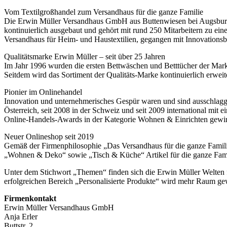
Vom Textilgroßhandel zum Versandhaus für die ganze Familie
Die Erwin Müller Versandhaus GmbH aus Buttenwiesen bei Augsburg 
kontinuierlich ausgebaut und gehört mit rund 250 Mitarbeitern zu ei
Versandhaus für Heim- und Haustextilien, gegangen mit Innovationsbe
Qualitätsmarke Erwin Müller – seit über 25 Jahren
Im Jahr 1996 wurden die ersten Bettwäschen und Betttücher der Marke
Seitdem wird das Sortiment der Qualitäts-Marke kontinuierlich erweit
Pionier im Onlinehandel
Innovation und unternehmerisches Gespür waren und sind ausschlagge
Österreich, seit 2008 in der Schweiz und seit 2009 international mi
Online-Handels-Awards in der Kategorie Wohnen & Einrichten gewinne
Neuer Onlineshop seit 2019
Gemäß der Firmenphilosophie „Das Versandhaus für die ganze Famil
„Wohnen & Deko“ sowie „Tisch & Küche“ Artikel für die ganze Fami
Unter dem Stichwort „Themen“ finden sich die Erwin Müller Welten f
erfolgreichen Bereich „Personalisierte Produkte“ wird mehr Raum gew
Firmenkontakt
Erwin Müller Versandhaus GmbH
Anja Erler
Buttstr. 2