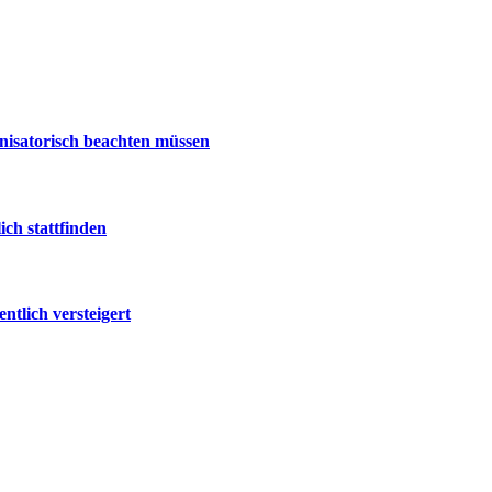
nisatorisch beachten müssen
ch stattfinden
tlich versteigert