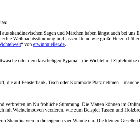
hten
l aus skandinavischen Sagen und Märchen haben längst auch bei uns Ei
ür echte Weihnachtsstimmung und lassen kleine wie große Herzen höher 
ichtelwelt
“ von
erwinmueller.de
.
ettwäsche oder dem kuscheligen Pyjama – die Wichtel mit Zipfelmütze u
toff, die auf Fensterbank, Tisch oder Kommode Platz nehmen – manche 
d verbreiten im Nu fröhliche Stimmung. Die Matten können im Onlines
 sich mit Wichtelmotiven verzieren, wie zum Beispiel Tassen und Holz
on Skandinavien in die eigenen vier Wände ein. Die kleinen Gesellen 