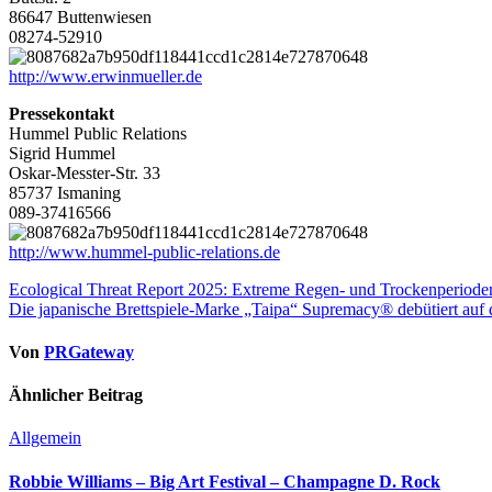
86647 Buttenwiesen
08274-52910
http://www.erwinmueller.de
Pressekontakt
Hummel Public Relations
Sigrid Hummel
Oskar-Messter-Str. 33
85737 Ismaning
089-37416566
http://www.hummel-public-relations.de
Beitragsnavigation
Ecological Threat Report 2025: Extreme Regen- und Trockenperiod
Die japanische Brettspiele-Marke „Taipa“ Supremacy® debütiert auf d
Von
PRGateway
Ähnlicher Beitrag
Allgemein
Robbie Williams – Big Art Festival – Champagne D. Rock