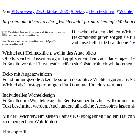
Von
PRGateway
29. Oktober 2025
#
Deko
, #
Heimtextilien
, #
Wichtel
Inspirierende Ideen aus der „Wichtelwelt“ für märchenhafte Weihnac
Die schelmischen kleinen Wichte
Dekorationsfiguren sorgen sie f
Wichtelwelt von erwinmueller.de (Bildquelle:
Zuhause liefert die brandneue “
W
erwinmueller.de)
Wichtel auf Heimtextilien, wohin das Auge blickt
Ob als weicher Kissenbezug mit appliziertem Bart, auf flauschiger B
Fußmatte vor der Eingangstür heißen sie Gäste fröhlich willkommen.
Deko mit Augenzwinkern
Für stimmungsvolle Akzente sorgen dekorative Wichtelfiguren aus S
Wichtel als Türstopper bringen Funktion und Freude zusammen.
Individuelles Wichteldesign
Fußmatten im Wichteldesign heißen Besucher herzlich willkommen un
Text beschriftet werden. Auch andere alltägliche Accessoires lassen
Mit der „Wichtelwelt“ ziehen Fantasie, Geborgenheit und ein Hauch v
zu einem echten Wohlfühlort.
Firmenprofil