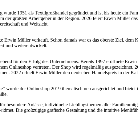
wurde 1951 als Textilgroßhandel gegründet und ist bis heute ein F
nem der größten Arbeitgeber in der Region. 2026 feiert Erwin Müller da
reitschaft und Weitsicht.
 Erwin Müller verkauft. Schon damals war es das oberste Ziel, dem Ku
ert und weiterentwickelt.
bend für den Erfolg des Unternehmens. Bereits 1997 eröffnete Erwin 
t einem Onlineshop vertreten. Der Shop wird regelmäßig ausgezeichnet.
n. 2022 erhielt Erwin Müller den deutschen Handelspreis in der Kate
ie“ wurde der Onlineshop 2019 thematisch neu ausgerichtet und biete
lie.
ür besondere Anlässe, individuelle Lieblingsthemen aller Familienmit
idmet. Die großzügige grafische Gestaltung und die intuitive Menüfüh