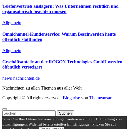
Telefonvertrieb auslagern: Was Unternehmen rechtlich und
organisatorisch beachten müssen
Allgemein
Omnichannel-Kundenservice: Warum Beschwerden heute
öffentlich stattfinden
Allgemein
Geschäftsanteile an der ROGON Technologies GmbH werden
öffentlich versteigert
news-nachrichten.de
Nachrichten zu allen Themen aus aller Welt
Copyright © All rights reserved
|
Blogarise
von
Themeansar
.
Suchen
nach:
Sofern Sie Ihre Datenschutzeinstellungen ändern möchten z.B. Erteilung von
Einwilligungen, Widerruf bereits erteilter Einwilligungen klicken Sie auf