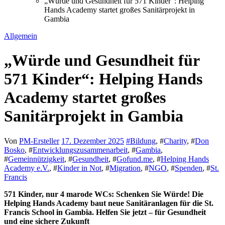
„Würde und Gesundheit für 571 Kinder“: Helping
Hands Academy startet großes Sanitärprojekt in
Gambia
Allgemein
„Würde und Gesundheit für
571 Kinder“: Helping Hands
Academy startet großes
Sanitärprojekt in Gambia
Von
PM-Ersteller
17. Dezember 2025
#
Bildung
, #
Charity
, #
Don
Bosko
, #
Entwicklungszusammenarbeit
, #
Gambia
,
#
Gemeinnützigkeit
, #
Gesundheit
, #
Gofund.me
, #
Helping Hands
Academy e.V.
, #
Kinder in Not
, #
Migration
, #
NGO
, #
Spenden
, #
St.
Francis
571 Kinder, nur 4 marode WCs: Schenken Sie Würde! Die
Helping Hands Academy baut neue Sanitäranlagen für die St.
Francis School in Gambia. Helfen Sie jetzt – für Gesundheit
und eine sichere Zukunft