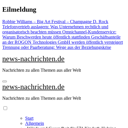
Zu
Eilmeldung
Inhalten
springen
Robbie Williams – Big Art Festival – Champagne D. Rock
Telefonvertrieb auslagern: Was Unternehmen rechtlich und
organisatorisch beachten müssen
Omnichannel-Kundenservice:
Warum Beschwerden heute öffentlich stattfinden
Geschäftsanteile
an der ROGON Technologies GmbH werden öffentlich versteigert
Trennung oder Paarberatung: Wege aus der Beziehungskrise
news-nachrichten.de
Nachrichten zu allen Themen aus aller Welt
news-nachrichten.de
Nachrichten zu allen Themen aus aller Welt
Start
Allgemein