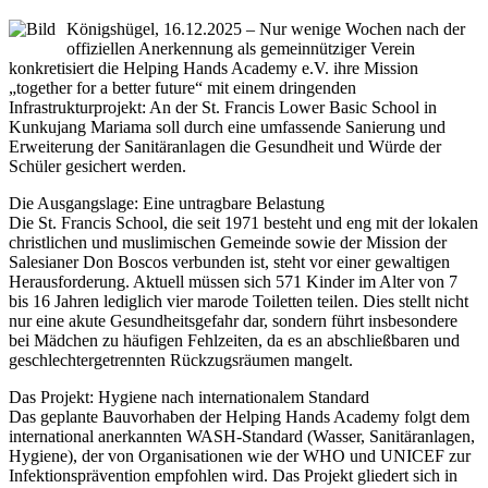
Königshügel, 16.12.2025 – Nur wenige Wochen nach der
offiziellen Anerkennung als gemeinnütziger Verein
konkretisiert die Helping Hands Academy e.V. ihre Mission
„together for a better future“ mit einem dringenden
Infrastrukturprojekt: An der St. Francis Lower Basic School in
Kunkujang Mariama soll durch eine umfassende Sanierung und
Erweiterung der Sanitäranlagen die Gesundheit und Würde der
Schüler gesichert werden.
Die Ausgangslage: Eine untragbare Belastung
Die St. Francis School, die seit 1971 besteht und eng mit der lokalen
christlichen und muslimischen Gemeinde sowie der Mission der
Salesianer Don Boscos verbunden ist, steht vor einer gewaltigen
Herausforderung. Aktuell müssen sich 571 Kinder im Alter von 7
bis 16 Jahren lediglich vier marode Toiletten teilen. Dies stellt nicht
nur eine akute Gesundheitsgefahr dar, sondern führt insbesondere
bei Mädchen zu häufigen Fehlzeiten, da es an abschließbaren und
geschlechtergetrennten Rückzugsräumen mangelt.
Das Projekt: Hygiene nach internationalem Standard
Das geplante Bauvorhaben der Helping Hands Academy folgt dem
international anerkannten WASH-Standard (Wasser, Sanitäranlagen,
Hygiene), der von Organisationen wie der WHO und UNICEF zur
Infektionsprävention empfohlen wird. Das Projekt gliedert sich in