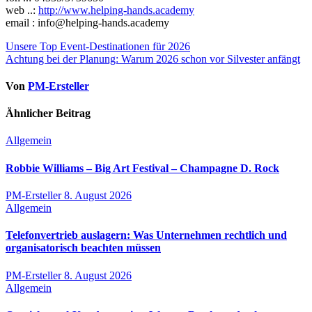
web ..:
http://www.helping-hands.academy
email : info@helping-hands.academy
Beitragsnavigation
Unsere Top Event-Destinationen für 2026
Achtung bei der Planung: Warum 2026 schon vor Silvester anfängt
Von
PM-Ersteller
Ähnlicher Beitrag
Allgemein
Robbie Williams – Big Art Festival – Champagne D. Rock
PM-Ersteller
8. August 2026
Allgemein
Telefonvertrieb auslagern: Was Unternehmen rechtlich und
organisatorisch beachten müssen
PM-Ersteller
8. August 2026
Allgemein