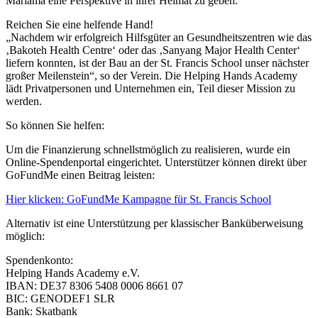
Mariama eine Perspektive in ihrer Heimat zu geben.
Reichen Sie eine helfende Hand!
„Nachdem wir erfolgreich Hilfsgüter an Gesundheitszentren wie das
‚Bakoteh Health Centre‘ oder das ‚Sanyang Major Health Center‘
liefern konnten, ist der Bau an der St. Francis School unser nächster
großer Meilenstein“, so der Verein. Die Helping Hands Academy
lädt Privatpersonen und Unternehmen ein, Teil dieser Mission zu
werden.
So können Sie helfen:
Um die Finanzierung schnellstmöglich zu realisieren, wurde ein
Online-Spendenportal eingerichtet. Unterstützer können direkt über
GoFundMe einen Beitrag leisten:
Hier klicken: GoFundMe Kampagne für St. Francis School
Alternativ ist eine Unterstützung per klassischer Banküberweisung
möglich:
Spendenkonto:
Helping Hands Academy e.V.
IBAN: DE37 8306 5408 0006 8661 07
BIC: GENODEF1 SLR
Bank: Skatbank