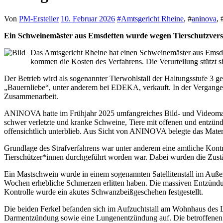
Von
PM-Ersteller
10. Februar 2026
#
Amtsgericht Rheine
, #
aninova
, 
Ein Schweinemäster aus Emsdetten wurde wegen Tierschutzverstö
Das Amtsgericht Rheine hat einen Schweinemäster aus Emsdett
kommen die Kosten des Verfahrens. Die Verurteilung stützt
Der Betrieb wird als sogenannter Tierwohlstall der Haltungsstufe 3 g
„Bauernliebe“, unter anderem bei EDEKA, verkauft. In der Vergangen
Zusammenarbeit.
ANINOVA hatte im Frühjahr 2025 umfangreiches Bild- und Videomater
schwer verletzte und kranke Schweine, Tiere mit offenen und entzü
offensichtlich unterblieb. Aus Sicht von ANINOVA belegte das Mater
Grundlage des Strafverfahrens war unter anderem eine amtliche Kontr
Tierschützer*innen durchgeführt worden war. Dabei wurden die Zustä
Ein Mastschwein wurde in einem sogenannten Satellitenstall im Außen
Wochen erhebliche Schmerzen erlitten haben. Die massiven Entzündu
Kontrolle wurde ein akutes Schwanzbeißgeschehen festgestellt.
Die beiden Ferkel befanden sich im Aufzuchtstall am Wohnhaus des L
Darmentzündung sowie eine Lungenentzündung auf. Die betroffenen 