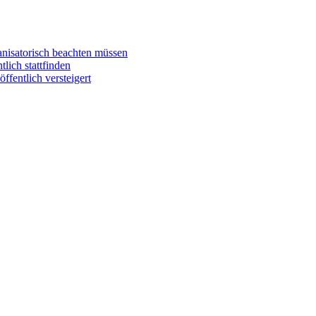
anisatorisch beachten müssen
ich stattfinden
entlich versteigert