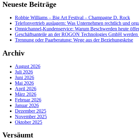
Neueste Beiträge
Robbie Williams – Big Art Festival – Champagne D. Rock
Telefonvertrieb auslagern: Was Unternehmen rechtlich und org
Omnichannel-Kundenservice: Warum Beschwerden heute öffentl
Geschäftsanteile an der ROGON Technologies GmbH werden öff
Trennung oder Paarberatung: Wege aus der Beziehungskrise
Archiv
August 2026
Juli 2026
Juni 2026
Mai 2026
April 2026
März 2026
Februar 2026
Januar 2026
Dezember 2025
November 2025
Oktober 2025
Versäumt