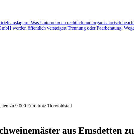
rtrieb auslagern: Was Unternehmen rechtlich und organisatorisch beac
mbH werden öffentlich versteigert
Trennung oder Paarberatung: Wege
ten zu 9.000 Euro trotz Tierwohlstall
chweinemäster aus Emsdetten zu 