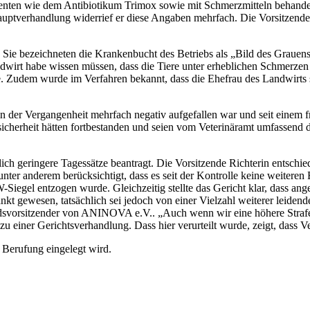
enten wie dem Antibiotikum Trimox sowie mit Schmerzmitteln behandelt
auptverhandlung widerrief er diese Angaben mehrfach. Die Vorsitzende 
us. Sie bezeichneten die Krankenbucht des Betriebs als „Bild des Grau
andwirt habe wissen müssen, dass die Tiere unter erheblichen Schmerze
 Zudem wurde im Verfahren bekannt, dass die Ehefrau des Landwirts selb
s in der Vergangenheit mehrfach negativ aufgefallen war und seit einem
cherheit hätten fortbestanden und seien vom Veterinäramt umfassend
lich geringere Tagessätze beantragt. Die Vorsitzende Richterin entsch
ter anderem berücksichtigt, dass es seit der Kontrolle keine weiteren
Siegel entzogen wurde. Gleichzeitig stellte das Gericht klar, dass ange
kt gewesen, tatsächlich sei jedoch von einer Vielzahl weiterer leidend
andsvorsitzender von ANINOVA e.V.. „Auch wenn wir eine höhere Strafe f
 zu einer Gerichtsverhandlung. Dass hier verurteilt wurde, zeigt, das
 Berufung eingelegt wird.