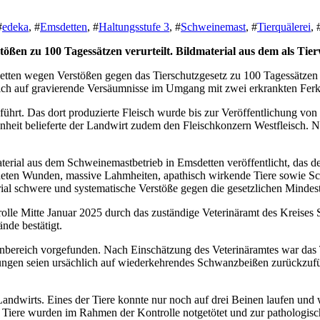
#
edeka
, #
Emsdetten
, #
Haltungsstufe 3
, #
Schweinemast
, #
Tierquälerei
, 
ßen zu 100 Tagessätzen verurteilt. Bildmaterial aus dem als Tierw
en wegen Verstößen gegen das Tierschutzgesetz zu 100 Tagessätzen à 9
 sich auf gravierende Versäumnisse im Umgang mit zwei erkrankten Fe
eführt. Das dort produzierte Fleisch wurde bis zur Veröffentlichung v
heit belieferte der Landwirt zudem den Fleischkonzern Westfleisch. N
ial aus dem Schweinemastbetrieb in Emsdetten veröffentlicht, das de
ndeten Wunden, massive Lahmheiten, apathisch wirkende Tiere sowie S
ial schwere und systematische Verstöße gegen die gesetzlichen Mindes
olle Mitte Januar 2025 durch das zuständige Veterinäramt des Kreises
nde bestätigt.
bereich vorgefunden. Nach Einschätzung des Veterinäramtes war das Ti
ngen seien ursächlich auf wiederkehrendes Schwanzbeißen zurückzufü
andwirts. Eines der Tiere konnte nur noch auf drei Beinen laufen und
Tiere wurden im Rahmen der Kontrolle notgetötet und zur pathologisc