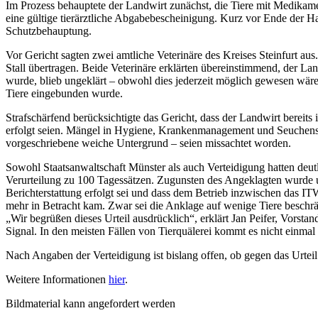
Im Prozess behauptete der Landwirt zunächst, die Tiere mit Medikam
eine gültige tierärztliche Abgabebescheinigung. Kurz vor Ende der H
Schutzbehauptung.
Vor Gericht sagten zwei amtliche Veterinäre des Kreises Steinfurt a
Stall übertragen. Beide Veterinäre erklärten übereinstimmend, der L
wurde, blieb ungeklärt – obwohl dies jederzeit möglich gewesen wäre.
Tiere eingebunden wurde.
Strafschärfend berücksichtigte das Gericht, dass der Landwirt bereit
erfolgt seien. Mängel in Hygiene, Krankenmanagement und Seuchensi
vorgeschriebene weiche Untergrund – seien missachtet worden.
Sowohl Staatsanwaltschaft Münster als auch Verteidigung hatten deut
Verurteilung zu 100 Tagessätzen. Zugunsten des Angeklagten wurde un
Berichterstattung erfolgt sei und dass dem Betrieb inzwischen das ITW-
mehr in Betracht kam. Zwar sei die Anklage auf wenige Tiere beschrän
„Wir begrüßen dieses Urteil ausdrücklich“, erklärt Jan Peifer, Vorst
Signal. In den meisten Fällen von Tierquälerei kommt es nicht einmal
Nach Angaben der Verteidigung ist bislang offen, ob gegen das Urteil
Weitere Informationen
hier
.
Bildmaterial kann angefordert werden