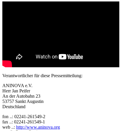
Verantwortlicher für diese Pressemitteilung:
ANINOVA e.V.
Herr Jan Peifer
An der Autobahn 23
53757 Sankt Augustin
Deutschland
fon ..: 02241-261549-2
fax ..: 02241-261549-1
web ..:
http://www.aninova.org