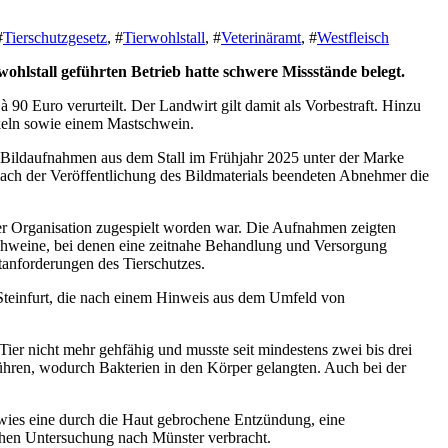
#
Tierschutzgesetz
, #
Tierwohlstall
, #
Veterinäramt
, #
Westfleisch
ohlstall geführten Betrieb hatte schwere Missstände belegt.
0 Euro verurteilt. Der Landwirt gilt damit als Vorbestraft. Hinzu
rkeln sowie einem Mastschwein.
on Bildaufnahmen aus dem Stall im Frühjahr 2025 unter der Marke
ach der Veröffentlichung des Bildmaterials beendeten Abnehmer die
r Organisation zugespielt worden war. Die Aufnahmen zeigten
chweine, bei denen eine zeitnahe Behandlung und Versorgung
tanforderungen des Tierschutzes.
 Steinfurt, die nach einem Hinweis aus dem Umfeld von
er nicht mehr gehfähig und musste seit mindestens zwei bis drei
hren, wodurch Bakterien in den Körper gelangten. Auch bei der
 wies eine durch die Haut gebrochene Entzündung, eine
hen Untersuchung nach Münster verbracht.