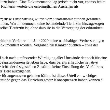
 zu haben. Eine Dokumentation lag jedoch nicht vor, ebenso fehlte
Richterin wertete die ursprünglichen Aussagen als
ens“; diese Einschätzung wurde vom Staatsanwalt auf den gesamten
n litten. Warum dennoch keine behandelnde Tierärztin hinzugezogen
st Tierärztin ist, ohne dass sie in die Versorgung der erkrankten
 früheren Verfahren im Jahr 2020 keine nachhaltigen Verbesserungen
 dokumentiert worden. Vorgaben für Krankenbuchten – etwa der
ied sich nach umfassender Würdigung aller Umstände dennoch für eine
 Beanstandungen gegeben habe, dass bereits erhebliche negative
sichts der festgestellten Zustände keine Einstellung des Verfahrens
er Tiere auszugehen.
ür angemessen gehalten hätten, ist dieses Urteil ein wichtiges
s Verstöße gegen das Tierschutzgesetz Konsequenzen haben können.“