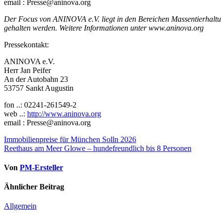
email : Presse@aninova.org
Der Focus von ANINOVA e.V. liegt in den Bereichen Massentierhaltun
gehalten werden. Weitere Informationen unter www.aninova.org
Pressekontakt:
ANINOVA e.V.
Herr Jan Peifer
An der Autobahn 23
53757 Sankt Augustin
fon ..: 02241-261549-2
web ..:
http://www.aninova.org
email : Presse@aninova.org
Beitragsnavigation
Immobilienpreise für München Solln 2026
Reethaus am Meer Glowe – hundefreundlich bis 8 Personen
Von
PM-Ersteller
Ähnlicher Beitrag
Allgemein